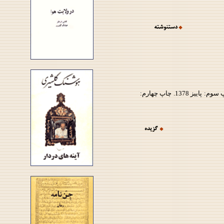
چاپ اول: امريكا، انتشارات تصوير و نشر زمانه، همزمان، تهران، انتشارات نيلوفر، تابستان 1371، 158 صفحه.چاپ دوم: بهار 1372. چاپ سوم: پاييز 1378. چاپ چهارم: