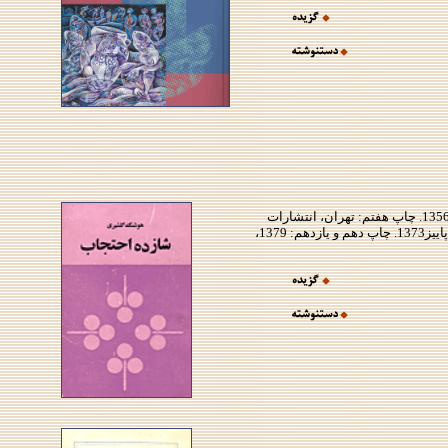
چاپ اول: تهران، كتاب زمان، 1348، 95 صفحه. چاپ دوم: 1350. چاپ سوم: 1353. چاپ چهارم: 1353. چاپ پنجم: 1355. چاپ ششم: 1356. چاپ هفتم: تهران، انتشارات
ققنوس، 1357. چاپ هشتم: تهران، انتشارات نيلوفر، 1368. چاپ نهم: بهار 1370، اجازهُ پخش: 1379. چاپ نهم: بروكسل، نشر ميترا، پاييز1373. چاپ دهم و يازدهم: 1379،