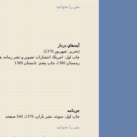
متن را بخوانيد.
آينه‌هاي دردار
(تحرير: شهريور 1370)
زمستان 1380، چاپ پنجم: تابستان 1389
جن‌نامه
چاپ اول: سوئد، نشر باران، 1376، 544 صفحه
متن را بخوانيد.