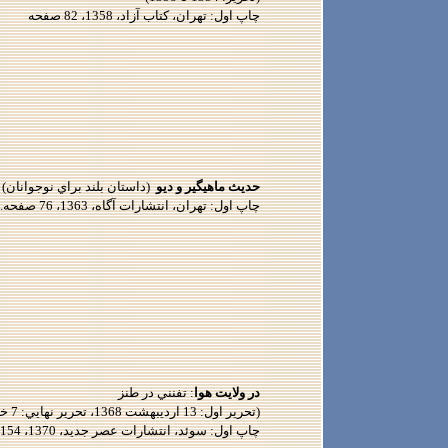
چاپ اول: تهران، كتاب آزاد، 1358، 82 صفحه
حديث ماهيگير و ديو
(داستان بلند براي نوجوانان)
چاپ اول: تهران، انتشارات آگاه، 1363، 76 صفحه. چاپ دوم: 1379
در ولايت هوا
:
تفنني در طنز
(تحرير اول: 13 ارديبهشت 1368، تحرير نهايي: 7 خرداد 1368)
چاپ اول: سوئد، انتشارات عصر جديد، 1370، 154 صفحه