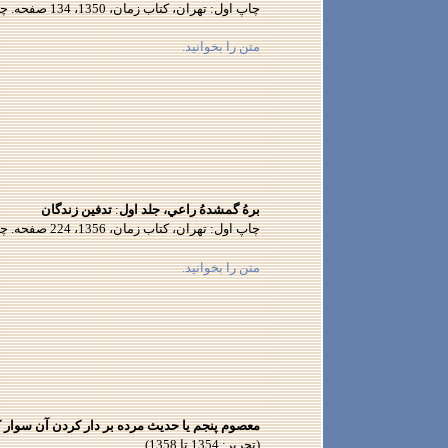
چاپ اول: تهران، كتاب زمان، 1350، 134 صفحه. چاپ دوم: 1356
متن را بخوانيد.
برهُ گمشدهُ راعي، جلد اول
:
تدفين زندگان
چاپ اول: تهران، كتاب زمان، 1356، 224 صفحه. چاپ دوم: انتشارات ققنوس: مرداد 1357، اجازهُ نشر نيافت. چاپ دوم: سوئد، انتشارات عصرجديد، 1369
متن را بخوانيد.
معصوم
پنجم يا حديث مرده بر دار كردن آن سوار 
(تحرير: 1354 تا 1358)