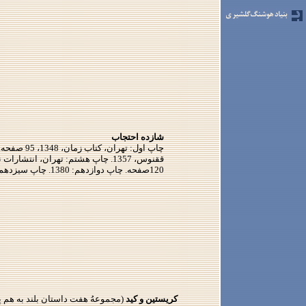
شازده احتجاب
120صفحه. چاپ دوازدهم: 1380. چاپ سيزدهم: زمستان 1381
كريستين و كيد
(مجموعهُ هفت داستان بلند به هم پ