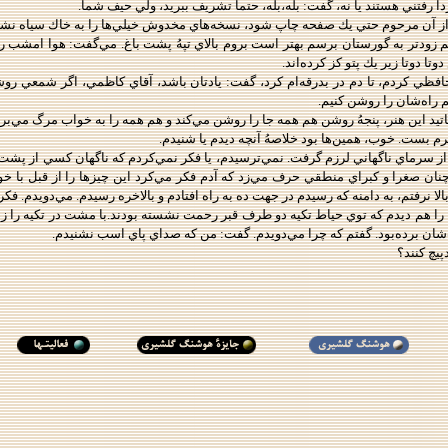
دا رفتني هستند يا نه، گفت: بله،بله، حتماً تشريف ببريد، ولي حيف شما.
از آن مرحوم حتي يك صفحه چاپ شود، نسخه‌‌هاي مخدوش خيلي‌‌ها را به خاك سياه نشا
تر به گورستان برسم بهتر است بروم بالاي تپهُ پشت باغ. مي‌گفت: هوا امشب روشن ا
تا دوتا زير يك پتو كز كرده‌اند.
ي كردم، تا دم در بدرقه‌ام كرد، گفت: يادتان باشد، آقاي كاظمي، اگر شمعي روشن م
يم راه‌شان را روشن كنيم.
د اين هنر، پنجهُ روشن هم همه جا را روشن مي‌كند و هم همه را به خواب مرگ مي‌‌برد
م بست. خوب، همين‌ها بود خلاصهُ آنچه ديدم يا شنيدم.
ز سرماي ناگهاني لرزم گرفت. نمي‌ترسيدم، يا فكر نمي‌كردم كه ناگهان كسي از پشت 
ا چنان صغرا و كبراي منطقي حرف مي‌زد كه آدم فكر مي‌كرد اين چيزها را از قبل با 
بالا نرفتم، به دامنه كه رسيدم در جهت ده به راه افتادم و بالاخره رسيدم. مي‌دويدم. 
 را هم ديدم كه توي حياط تكيه دو طرف قبر رحمت نشسته بودند.با مشت در تكيه را زد
اب‌شان برده‌بود. گفتم كه چرا مي‌دويدم. گفت: من كه صداي پاي اسب نشنيدم.
پيچ كنند؟