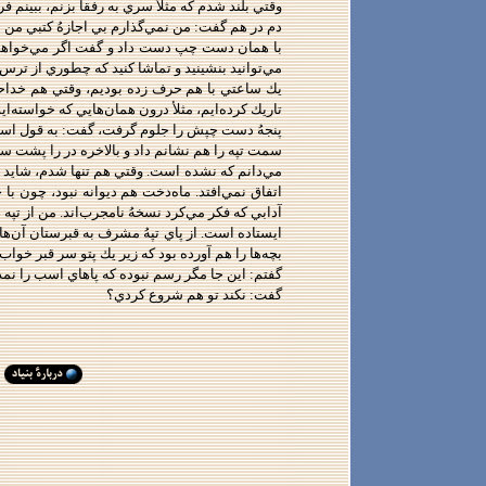
وقتي بلند شدم كه مثلأ سري به رفقا بزنم، ببينم فر
دم در هم گفت: من نمي‌گذارم بي اجازهُ كتبي من 
با همان دست چپ دست داد و گفت اگر مي‌خواهم زود
مي‌توانيد بنشينيد و تماشا كنيد كه چطوري از ترس دو
يك ساعتي با هم حرف زده بوديم، وقتي هم خداحافظ
تاريك كرده‌ايم، مثلأ درون همان‌‌هايي كه خواسته‌ا
پنجهُ دست چپش را جلوم گرفت، گفت: به قول اساتي
سمت تپه را هم نشانم داد و بالاخره در را پشت سر
مي‌دانم كه نشده است. وقتي هم تنها شدم، شايد ا
اتفاق نمي‌افتد. ماه‌دخت هم ديوانه نبود، چون ب
آدابي كه فكر مي‌كرد نسخهُ نامجرب‌اند. من از تپه 
ايستاده است. از پاي تپهُ مشرف به قبرستان آن‌ها
بچه‌ها را هم آورده بود كه زير يك پتو سر قبر خو
گفتم: اين جا مگر رسم نبوده كه پاهاي اسب را نمد
گفت: نكند تو هم شروع كردي؟