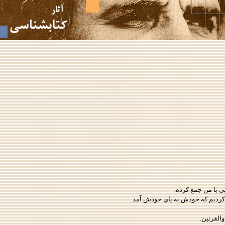
ي با من جمع كرده.
‌كرديم كه خودش به پاي خودش آمد.
لقرنين.