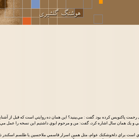
 رحمت پاكنويس كرده بود. گفت : مي‌بينيد؟ اين همان ده روايتي است كه قبل از آشناي
 سي و يك همان سال اشاره كرد، گفت: من و مرحوم ابوي داشتيم اين نسخه را عمل مي
 است براي دلخوشكنك عوام، مثل همين اسرار قاسمي ملاحسين يا طلسم اسكندر ذوا