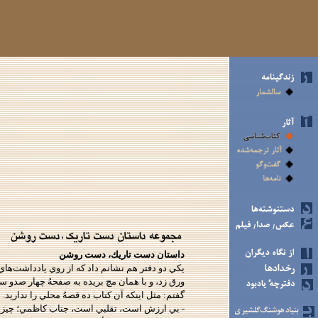
داستان دست تاريك، دست روشن
يكي دو دفتر هم نشانم داد كه از روي يادداشت‌هاي
ورق زد، و با همان مچ بريده به صفحهُ چهار صدو
گفتم: مثل اينكه آن كتاب ده قصهُ محلي را نداريد.
- بي ارزش است، تقلبي است، جناب كاظمي؛ چيزي