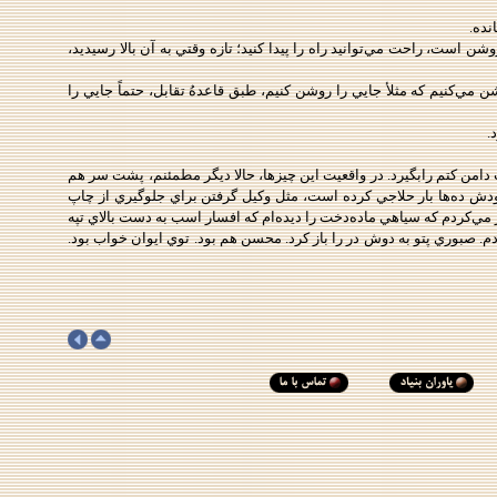
نده.
ست، راحت مي‌توانيد راه را پيدا كنيد؛ تازه وقتي به آن بالا رسيديد،
ي‌كنيم كه مثلأ جايي را روشن كنيم، طبق قاعدهُ تقابل، حتماً جايي را
.
دامن كتم رابگيرد. در واقعيت اين چيزها، حالا ديگر مطمئنم، پشت سر هم
خودش ده‌‌ها بار حلاجي كرده است، مثل وكيل گرفتن براي جلوگيري از چاپ
فكر مي‌كردم كه سياهي ماده‌دخت را ديده‌ام كه افسار اسب به دست بالاي تپه
م. صبوري پتو به دوش در را باز كرد. محسن هم بود. توي ايوان خواب بود.