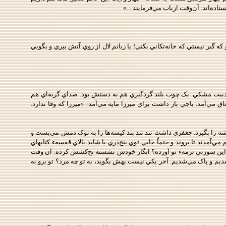
ده‌اند. آن‌وقت ارباب مي‌فرمايند ...»
 گبر نيستي که خانه‌تکاني بکني؛ يا زبانم لال از روي آتش بپري و بگويي
لوار دبيت مشکي. يک چوب بلند گردگيري هم به دستش بود. صداي گريه‌اي هم
 مي‌آمد. باجي باز داشت براي ميرزا مايه مي‌آمد: «ميرزا که وفا ندارد.
 را بگيرد. جعفري داشت تند تند بند کيسه‌ها را به نوک دمش مي‌بست و
‌آمدند تا بروند و حتماً جايي توي پنج‌دري يا شايد بالاي قفسهء کتابهاي
 سر اين سوزني ترمهء تو آورده؟ انگار خودش نشسته نخ‌کشش کرده. آن وقت
يم و پاک مي‌شديم. آخر يکي نيست بهش بگويد، به تو چه مرد؟ تو برو به