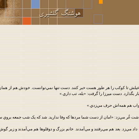
ماعيلش تا کوکب را هر طور هست خبر کنند. دست تنها نمي‌توانست. خودش هم از همان
 بگذارد. دست ميرزا را گرفت: «بله، تب داري.»
 خواب هم همه‌اش حرف مي‌زدي.»
شت غُر مي‌زد: «امان از دست شما مردها که وفا نداريد. شد که يک شب جمعه بروي سر
د مي‌زد. بعد هم مي‌رفتند و مي‌آمدند. خانم بزرگ و دوقلوها هم مي‌آمدند و زير گوش 