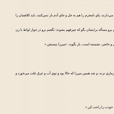
دارند، پاي نامحرم را هم به جل و جاي آدم باز نمي‌کنند، بايد کلاهمان را
برو مسأله برايشان بگو که چيزفهم بشوند؛ نگفتم برو در جواز لواط با زن
 و حاضر، نشسته است، باز بگويد: «ميرزا نيستش.»
هرماري نزند، و شد همين ميرزا که حالا بود و توي آب و عرق غلت مي‌خورد و
 خودت را راحت کن.»