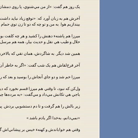
يک روز هم گفت: «از من مي‌شنوي، پا روي دمشان 
آخرش هم به زبان آورد که: «توقع زياد نبايد داشت.
بيندازيم هوا. به من و تو چه که دو تا زن توي حمام ب
ميرزا هم پاشنهء دهنش را کشيد و هر چه کلفت بود 
حلال و طيب هي نقل و حديث بيار، همه هم مرسل.
همين شد ديگر. به شاگردش، همان تقي که بالاخره
آخر فرخ‌لقاش هم يک شب گفت: «اگر به خاطر آن ط
ميرزا خم شد و دو جاي آنجاش را بوسيد و بعد که 
ول‌کن که نبود، تا وقتي هم ميرزا قسم نخورد که دي
باجي هي تکانش مي‌داد و مي‌گفت: «به مرده‌ها چ
زير بالش را هم گرفت و تا دم دستشويي بردش. پرس
«نمي‌دانم، به‌خدا اگر يادم باشد.»
وقتي هم خواباندش و کهنهء خيس بر پيشاني‌اش گذ