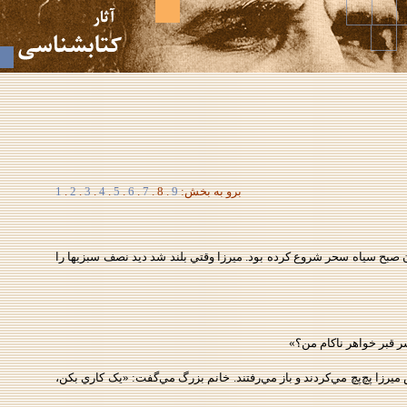
برو به بخش:
9
. 8 .
7
.
6
.
5
.
4
.
3
.
2
.
1
 صبح سياه سحر شروع کرده بود. ميرزا وقتي بلند شد ديد نصف سبزيها را
 قبر خواهر ناکام من؟»
ميرزا پچ‌پچ مي‌کردند و باز مي‌رفتند. خانم بزرگ مي‌گفت: «يک کاري بکن،