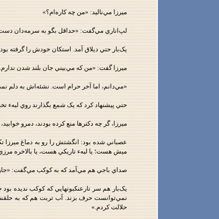
ميرزا مي‌ناليد: «من چه کاره‌ام؟»
لپ‌اناري مي‌گفت: «حداقل بگو به سرمه‌دان دست 
يک‌بار حتي ديلاق آمد. استکان خودش را گرفته بود
ميرزا گفت: «من که مي‌بيني جان بلند شدن ندارم.
«مي‌دانم، اما آخر حرام است. نشئه‌اش به دلم نم
حتي پيشنهاد کرد که يک شمع بگذارند روي لبهء تخ
ميرزا، گر چه دکترها منع کرده بودند، دمرو خوا
عصباني شده بود: انگشتش را رو به دماغ ميرزا تکا
ميش هست؛ يا لبهء تاريکي هست، يا بالاخره مر
صداي باجي هم مي‌آمد که به کوکب مي‌گفت: «جارو 
يک‌بار هم سر تارعنکبوتهايي که کوکب نديده بود 
نمي‌توانست حرف بزند. آب تربت هم که به حلقش 
حلالت کردم.»