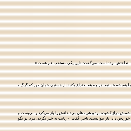
 هر کس انداختش برده است. مي‌گفت: «اين يکي مستحب هم هست.»
م ما هميشه هستيم. هر چه هم اختراع بکنيد باز هستيم، همان‌طور که گرگ و
 چشمش دراز کشيده بود و هي دهان بي‌دندانش‌ را باز مي‌کرد و مي‌بست و
دش داد، باز نتوانست. باجي گفت: «زبانت به خير بگردد، مرد. تو بگو