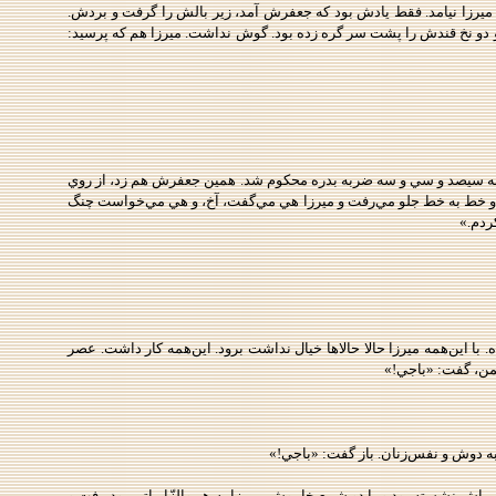
 ميرزا نيامد. فقط يادش بود که جعفرش آمد، زير بالش را گرفت و بردش.
 و دو نخ قندش را پشت سر گره زده بود. گوش نداشت. ميرزا هم که پرسيد:
ه به سيصد و سي ‌و سه ضربه بدره محکوم شد. همين جعفرش هم زد، از روي
‌زد و خط به خط جلو مي‌رفت و ميرزا هي مي‌گفت، آخ، و هي مي‌خواست چنگ
ردم.»
اين‌همه ميرزا حالا حالاها خيال نداشت برود. اين‌همه کار داشت. عصر
يمن، گفت: «باجي!»
 به دوش و نفس‌زنان. باز گفت: «باجي!»
ش نشسته بود و با دو شمع خاموش. ميرزا به هر والزّارياتي بود رفت و