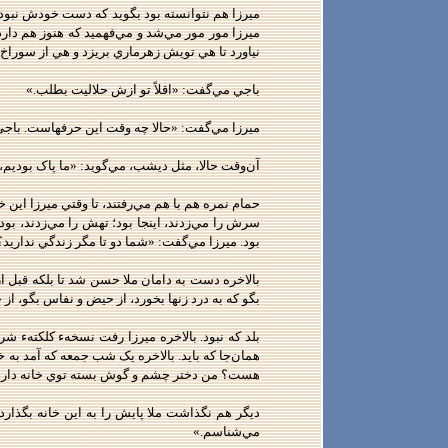
ميرزا هم نتوانسته بود بگويد که دست خودش نبود
ميرزا مور مور مي‌شد و مي‌فهميد که هنوز هم دار
نياورد تا هي تويش زهرماري بريزد و هي از سوراخ
باجي مي‌گفت: «اقلاً تو ازش حلاليت بطلب.»
ميرزا مي‌گفت: «حالا چه وقت اين حرفهاست. باجي
آن‌وقت حالا، مثل ديشب، مي‌گويد: «ما پاک بوديم،
حمام نمره هم با هم مي‌رفتند، تا وقتي ميرزا اين 
سرش را مي‌زدند، اينجا بود؛ تهش را مي‌زدند، ب
بود. ميرزا مي‌گفت: «شما دو تا مگر زندگي نداريد؟
بالاخره دست به دامان ملا حسن شد تا بلکه قبل از
بگو که به درد زنها بخورد، از حيض و نفاس بگو، ا
بلد که نبود. بالاخره ميرزا رفت نسخهء کلکتهء شر
همان‌جا که بايد. بالاخره يک شب جمعه که آمد به 
هست؟ من دختر چشم و گوش بسته توي خانه دارم
ديگر هم نگذاشت ملا پايش را به اين خانه بگذارد.
مي‌شناسم.»