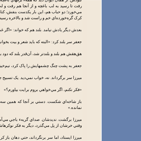
رفت تا رسيد به لب باغچه و از آنجا هم رفت و
مي‌خورد؛ دو حباب هم، اين بار يکدست بنفش، کنار 
کرک گره‌خورده‌اي خم و راست شد و بالاخره رسيد به
بعدش ديگر يادش نيامد. بلند هم که خواند: «اگر غم
جعفر سر بلند کرد: «البته که بايد شعر و بيت بخواني
هق‌هقش هم بلند و بلندتر شد، آن‌قدر بلند که دود ب
جعفر به پشت چنگ چشمهايش را پاک کرد، نيم‌خيز شد
ميرزا سر برگرداند. نه، خواب نمي‌ديد. يک تسبيح ج
«فکر نکنم، اگر مي‌خواهي بروم برايت بياورم؟»
باز شاخه‌اي شکست. دستي بر آنجا که همين سه ر
نمانده.»
ميرزا برگشت. نديدشان. صداي گريهء باجي مي‌آمد.
وقتي خرشان از پل مي‌گذرد، ديگر به فکر نوکرهاش
ميرزا ايستاد، اما سر برنگرداند، حتي دهان باز کر