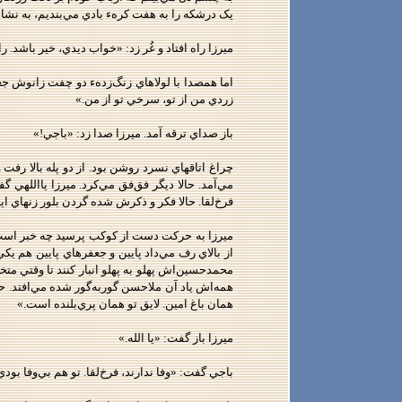
يک درشکه را به هفت کرهء بادي مي‌بنديم، به نشانهء
ميرزا راه افتاد و غُر زد: «خواب ديدي، خير باشد. 
اما همصدا با لولاهاي زنگ‌زدهء دو چفت زانوش جعف
زردي من از تو، سرخي تو از من.»
باز صداي ترقه آمد. ميرزا صدا زد: «باجي!»
چراغ اتاقهاي نسرد روشن بود. از دو پله بالا رفت
مي‌آمد. حالا ديگر فق‌فق مي‌کرد. ميرزا يااللهي 
فرخ‌لقا. حالا فکر و ذکرش شده گردن ‌بلور زنهاي اين
ميرزا به حرکت دست از کوکب پرسيد چه خبر است، 
از بالاي رف مي‌داد پايين و جعفرهاي پايين هم يکي
محمدحسين‌اش پهلو به پهلو انبار کنند تا وقتي م
همه‌اش ياد آن ملاحسن گوربه‌گور شده مي‌افتد. 
همان باغ ‌امين. لايق تو همان پري‌بلنده است.»
ميرزا باز گفت: «يا الله.»
باجي گفت: «وفا ندارند، فرخ‌لقا. تو هم بي‌وفا بودي