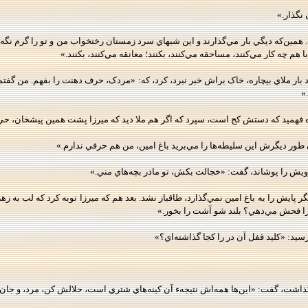
نگذار.»
 همين‌که ديگي بار مي‌گذارند و اين شبهاي سرد زمستان رختخواب من و تو را گرم نگه مي‌
ا هم چه کار مي‌کنند، مساحقه مي‌کنند، بکنند؛ معانقه مي‌کنند، بکنند.»
بار ملاي بيچاره، خاک براش خبر نبرد، کرد، که: «مردک، حرف دهنت را بفهم. من گفتم 
»
 فهميد که دستش کج است، سپرد که اگر هم ملا ديد که ميرزا پشت همين پيشخان، حي
ور ديگرش اين سليطه‌ها را مي‌بريد باغ امين، من هم حرفي ندارم.»
رويش را پوشاند، گفت: «خجالت بکش، تو مادر بچه‌هاي مني.»
گر پايش را به باغ امين نمي‌گذارد، طاقباز نشد. بعد هم که ميرزا توبه کرد که لب به ز
را فحش مي‌دهي؟ بلند شو آشت را بخور.»
يد: «کليد قفل آن در را کجا گذاشته‌اي؟»
اشت، گفت: «اين‌ها همه‌اش نتيجهء آن کينه‌هاي شتري است، حلالش کن، مرد، و جان