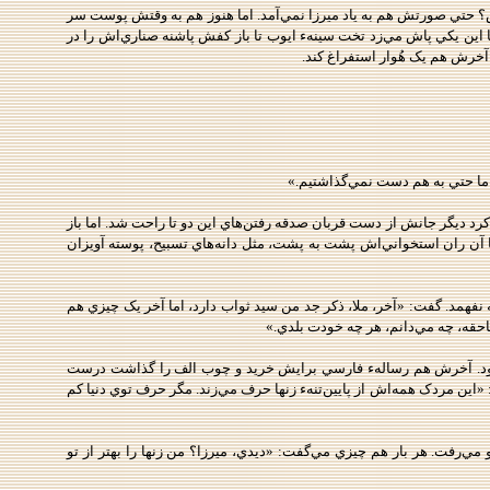
؟ حتي صورتش هم به ياد ميرزا نمي‌آمد. اما هنوز هم به وقتش پوست سر
ا اين يکي پاش مي‌زد تخت سينهء ايوب تا باز کفش پاشنه صناري‌اش را در
آخرش هم يک هُوار استفراغ کند.
 اما حتي به هم دست نمي‌گذاشتيم.»
ر کرد ديگر جانش از دست قربان صدقه رفتن‌هاي اين دو تا راحت شد. اما باز
ا آن ران استخواني‌اش پشت به پشت، مثل دانه‌هاي تسبيح، پوسته آويزان
 نفهمد. گفت: «آخر، ملا، ذکر جد من سيد ثواب دارد، اما آخر يک چيزي هم
احقه، چه مي‌دانم، هر چه خودت بلدي.»
را بلد بود. آخرش هم رسالهء فارسي برايش خريد و چوب الف را گذاشت درست
«اين مردک همه‌اش از پايين‌تنهء زنها حرف مي‌زند. مگر حرف توي دنيا کم
 مي‌رفت. هر بار هم چيزي مي‌گفت: «ديدي، ميرزا؟ من زنها را بهتر از تو