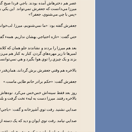
عصر هم دخترهاش آمده بودند. باجي فردا صبح گفت
ميرزا مي‌دانست که جعفرش نمي‌تواند. اين يکي به
«پس با چي مي‌شنوي، جعفر؟»
جعفرش گفته بود: «ما نمي‌شنويم، ميرزا. لب‌خواني
حتي گفت: «تازه احتياجي بهشان نداريم. همهء گفتني
بعد هم ميرزا را بردند و نشاندند جلو همان که 
لمبرها تا زير مهره‌هاي گردن. کنار به کنار هم 
بزند و يک چيزي را توي هوا بگيرد و هي نمي‌توان
بالاخره هم وقتي جعفرش برش گرداند، همان‌قدر 
جعفرش گفت: «حکم برادر حاتم طايي ماست.»
روز بعد فقط سينه‌اش خس‌خس مي‌کرد. نوه‌هاش را
بالاخره رفتند. ميرزا دست به لبهء تخت گرفت و ب
صدايي نشنيد. رفت توي آشپزخانه و گفت: «باجي!
صدايي نيامد. رفت توي ايوان و ديد که يک دسته از 
نبودش. از همان ايوان ديد که همهء برفهاي باغچ