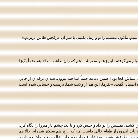
ينيم. مأذون نيستيم زادو و زنبل بکنيم، يا سر آن عرقچين طاس بريزيم.»
«از خودتان بپرسيد. از وقتي اين دمامه آمده، روزگار ما سياه شده است. من هم که خودتان مي‌دانيد، سه روز بايست روزهء صمت و صيام مي‌گرفتم. اين زعفر سعر 114 هم که زان نداشت. حالا هم حتماً يک‌زا
ناش کجا بود؟ همين دمامه حتماً انداخته بيرون. صداي ترقه‌اي از جايي
خره ايستاد، گفت: «بفرما، اين هم از ولايت شما. درست و حسابي شده است
کشيد، نفسش را تو داد و حبس کرد و با يک چشم باز ميرزا را نگاه کرد.
بايد اندرون از طعام خالي داشت. من که از پَر هم سبکتر شده‌ام. حالا هم
هار طرفش هست به نشانهء چهار ولايت اين عالم صغير. ماها هم داريم