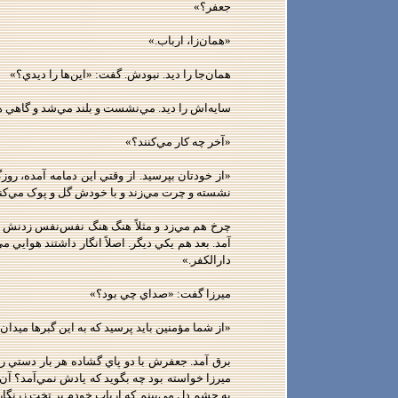
جعفر؟»
«همان‌زا، ارباب.»
همان‌جا را ديد. نبودش. گفت: «اين‌ها را ديدي؟»
سايه‌اش را ديد. مي‌نشست و بلند مي‌شد و گاهي هم
«آخر چه کار مي‌کنند؟»
نشسته و چرت مي‌زند و با خودش گل و پوک مي‌کند
چرخ هم مي‌زد و مثلاً هنگ هنگ نفس‌نفس زدنش هم
آمد. بعد هم يکي ديگر. اصلاً انگار داشتند هواي
دارالکفر.»
ميرزا گفت: «صداي چي بود؟»
«از شما مؤمنين بايد پرسيد که به اين گبرها ميدان د
برق آمد. جعفرش با دو پاي گشاده هر بار دستي را
ميرزا خواسته بود چه بگويد که يادش نمي‌آمد؟ آن 
به چشم دل مي‌بينم که ارباب خودم بر تخت زرنگ