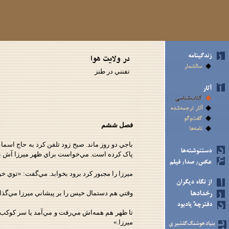
تفنني در طنز
فصل ششم
باجي دو روز ماند. صبح زود تلفن کرد به حاج اس
پاک کرده است. مي‌خواست براي ظهر ميرزا آش بار
ميرزا را مجبور کرد برود بخوابد. مي‌گفت: «توي
وقتي هم دستمال خيس را بر پيشاني ميرزا مي‌گذا
تا ظهر هم همه‌اش مي‌رفت و مي‌آمد يا سر کوکب دا
ميرزا.»