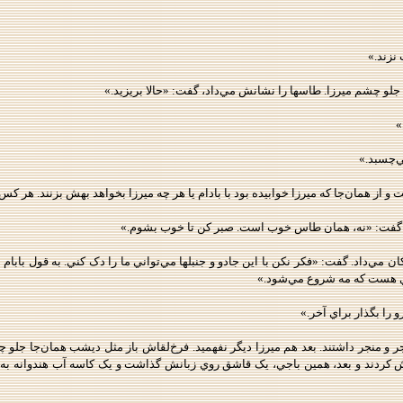
نزند.»
 جلو چشم ميرزا. طاسها را نشانش مي‌داد، گفت: «حالا بريزيد.»
»
ي‌چسبد.»
ت و از همان‌جا که ميرزا خوابيده بود با بادام يا هر چه ميرزا بخواهد بهش بزنند.
بيد، گفت: «نه، همان طاس خوب است. صبر کن تا خوب بشوم.»
ن مي‌داد. گفت: «فکر نکن با اين جادو و جنبلها مي‌تواني ما را دک کني. به قول بابا
زي هست که مه شروع مي‌شود.»
را بگذار براي آخر.»
جر و منجر داشتند. بعد هم ميرزا ديگر نفهميد. فرخ‌لقاش باز مثل ديشب همان‌جا جلو
کردند و بعد، همين باجي، يک قاشق روي زبانش گذاشت و يک کاسه آب هندوانه به خور