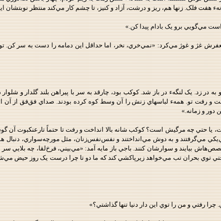
 هفت فلک. زنها هم، ريز و درشت، آزاد و کنيز، تا چشم کار مي‌کند منتظر نوبتشان ايستا
راست مي‌گويي برو يک بادام پيدا کن.»
رش غژ و غوژ مي‌کرد: «نمي‌خري، نخر، اما حداقل اين دمامه را دست به سر کن. تو که
 و به در زد. يک لنگهء در باز شد. کوکب بود، چارقد به سر با پيراهن بلند گلدار و ش
گفت و رفت تو. همهء لباسهاي زنش را آن وسط کوه کرده بودند. صداي فق‌فق از آن اتاق
 دور و زمانه.»
يا حتي چه مرگيش است؟ کوکب شانه بالا انداخت و رفت تا حتماً تارعنکبوت آن گوشه
‌يکي مي‌گرفتند و به دوش مي‌انداختند و نفس‌نفس‌زنان، مثل مورچه‌سواري، دنبال هم مي
تخصص‌هاش بيايند و سوارشان کنند. باجي باز مايه آمد: «مي‌بيني، فرخ‌لقا، چه بلايي
حتي توي بحران تب مي‌خواهد زيرپاکشي کند که ما دو تا چرا درست يک روز حيض مي‌شد
. چرا رفتي و من را توي اين دار دنيا تنها گذاشتي؟»