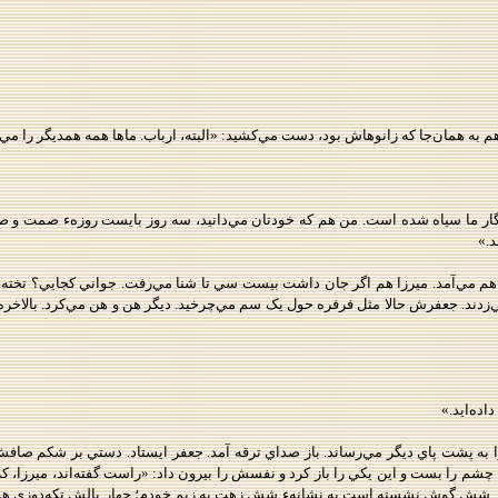
 به همان‌جا که زانوهاش بود، دست مي‌کشيد: «البته، ارباب. ماها همه همديگر را مي‌ب
.»
 مي‌آمد. ميرزا هم اگر جان داشت بيست سي تا شنا مي‌رفت. جواني کجايي؟ تخته‌ء ش
ي مي‌زدند. جعفرش حالا مثل فرفره حول يک سم مي‌چرخيد. ديگر هن و هن مي‌کرد. بالا
اده‌ايد.»
 به پشت پاي ديگر مي‌رساند. باز صداي ترقه آمد. جعفر ايستاد. دستي بر شکم صافش 
چشم را بست و اين يکي را باز کرد و نفسش را بيرون داد: «راست گفته‌اند، ميرزا، که 
ار شش گوش نشسته است به نشانهء شش زهت به زيم خودم؛ چهار بالش تکه‌دوزي هم چ