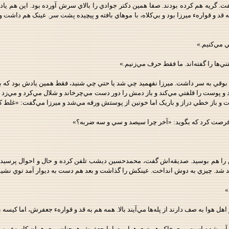
. گريه هم کرده بودند. صفا همين دکتر جوادي را بالاي سرش آورده بود. اين هم ياد
 قد و قوارهء ميرزا بود و بي‌کلاه، با موهاي بافته و پيچيده پشت سر. عينک هم داشت
 مي‌کنيم.»
‌ها را گفته‌اند. ما فقط حرف مي‌زنيم.»
کلاه بوقي به سر داشت. ميرزا نفهميد چي شد يا حتي چي شنيد، فقط همين يادش بود ک
مي‌زد و پوست را قلفتي مي‌کند و باز دمش را دور دست مي‌چرخاند و شلال مي‌کرد و مي
ست و باز خطي دراز و باريک اما خونين از پوستش ورقه مي‌شد و ميرزا مي‌گفت: «غلط ک
فرصت کرد که بگويد: «آخر چرا سيصد و سي و ‌سه ضربه؟»
 هم بوسيد. صديقه‌اش گفت، محمدحسين ديشب تلفن کرده و حال و احوال پرسيده. با 
لند شد. چيزي به دوش انداخت. عينکش را گذاشت و بعد هم دست به ديوار آمد توي نش
»
اهل هوا به صف دارند از پله‌ها مي‌آيند بالا. همه هم به قد و قوارهء جعفرش، اما کيسه
ه آب شده است. بوي خاک هم توي هوا بود. اما جعفرش همچنان روي همان کاسهء مسي‌ا