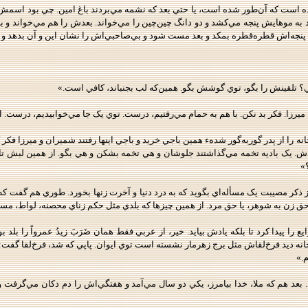
ه است که آن‌طور شده است، يا حتي بعد که نشمه مي‌بردند باغ امين. چي بود اسمش
د به موهايش پنجه مي‌کشد و دو دانگ چين‌چين را مي‌خواند. بعدش را هم مي‌خواند و ب
 پنجه‌اش قطره‌قطره بمکد و بعد مست شود و بي‌صاحبي‌اش را نشان اين و آن بدهد و 
؟ تلقينش را بگو، توي گوشش بگو. همين‌که لب بجنباند، کافي است.»
 ميرزا. فکر بد نکن. با هم به حمام مي‌رفتيم، درست. توي يک‌ جا مي‌خوابيديم، درست.
خانه را از پدر گوربه‌گور شدهء همين باجي خريد و باجي اينها رفتند شميران و ميرزا فک
ودش. يک باديه تخمه مي‌گذاشتند جلوشان و هي تخمه بشکن و هي بگو. از همين لبش ت
»
 ذکر مصيبت يک مسأله‌اي بگويد که به درد دنيا و آخرت زنها بخورد. طوري هم گفت که
ز حق زن به شوهر، يا حق مرد. از همين چيزها که بلدي مثل حکم زناي محصنه، لواط، مس
ايع را پيدا کرد تا بلکه يادش بيايد. خير، از عربي فقط همان ضَرَبَ زيدُ عمرواً 
خانه ديد فرخ‌لقاش مثل برج زهرمار نشسته است توي ايوان. پاپي که شد، فرخ‌لقا گفت: 
.»
 بعد هم که ملا، خدا بيامرز، يکي دو سال مي‌آمد و هفتگي‌اش را دم دکان مي‌گرفت و