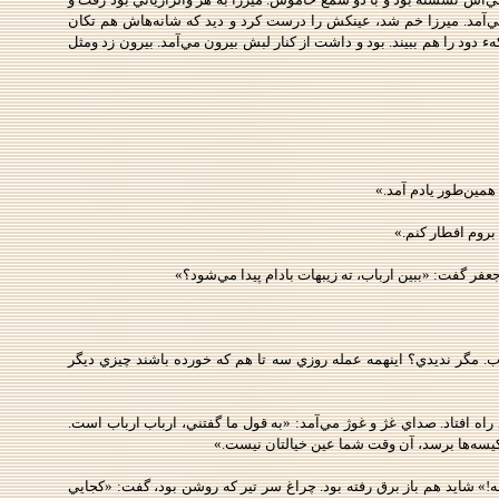
آمد. ميرزا خم شد، عينکش را درست کرد و ديد که شانه‌هاش هم تکان
دود را هم ببيند. بود و داشت از کنار لبش بيرون مي‌آمد. بيرون زد ومثل
 همين‌طور يادم آمد.»
بروم افطار کنم.»
عفر گفت: «ببين ارباب، ته زيبهات بادام پيدا مي‌شود؟»
. مگر نديدي؟ اينهمه عمله روزي سه تا هم که خورده باشند چيزي ديگر
ه افتاد. صداي غژ و غوژ مي‌آمد: «به قول ما گفتني، ارباب ارباب است.
 کيسه‌ها برسد، آن وقت شما عين خيالتان نيست.»
لله!» شايد هم باز برق رفته بود. چراغ سر تير که روشن بود، گفت: «کجايي