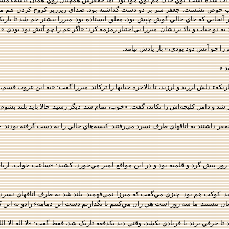
 لب حوض نشست. جعفر سر بر دو دست گذاشته بود. صداي ريزريز کروچ کردن هم مي‌
آنجايي که جاي خالي گوش چپش بود، معلق ايستاده بود. ميرزا بيشتر خم شد تا باريکهء 
 دو حباب و بالا بردشان. ميرزا بي‌اختيار زمزمه کرد: «اگر غم را چو آتش دود بودي.»
 را چو آتش دود بودي،» باز يادش نيامد.
د.»
اريکهء دلش لرزيد و لرزيد، تا بالاخره حبابها را ترکاند. ميرزا گفت: «به اين غروب قسم،
 و دامن کليچه‌اش را تکاند، گفت: «خوب، تمام شد. ديگر رسيد. حالا بايد بلند بشوم 
عفر داشتند به اتاقهاي طرف نسرد مي‌رفتند. کيسه‌هاي خالي را به دست گرفته بودند. ج
وز پيش گرد و قلمبه بود و در اين مواقع لمبر مي‌خورد، کشيد: «ساعت خواب، ارباب
 کوکب هم بود. چيزي مي‌گفت که ميرزا نمي‌فهميد. بلند شد به طرف اتاقهاي نسرد را
ان نيستند. ما سه روز است هي زان مي‌کنيم تا نگذاريم دست اين دمامهء زادو به اين
د تا حرفي بزند يا فريادي بکشد، وقتي ديد يکدفعه تاريک شد، فقط گفت: «لا اله ‌الا ا