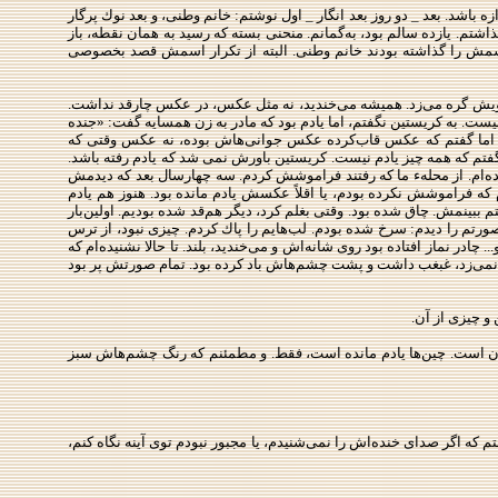
 باشد. بعد _ دو روز بعد انگار _ اول نوشتم: خانم وطنی، و بعد نوك پرگار
اشتم. یازده سالم بود، به‌گمانم. منحنی بسته كه رسید به همان نقطه، باز
 اسمش را گذاشته بودند خانم وطنی. البته از تكرار اسمش قصد بخصوصی
لویش گره می‌زد. همیشه می‌خندید، نه مثل عكس، در عكس چارقد نداشت.
یست. به كریستین نگفتم،‌ اما یادم بود كه مادر به زن همسایه گفت: «جنده
ا نه. اما گفتم كه عكس قاب‌كرده عكس جوانی‌هاش بوده، نه عكس وقتی كه
گفتم كه همه‌ چیز یادم نیست. كریستین باورش نمی شد كه یادم رفته باشد.
یده‌ام. از محلهء ما كه رفتند فراموشش كردم. سه چهارسال بعد كه دیدمش
 كه فراموشش نكرده بودم، یا اقلاً عكسش یادم مانده بود. هنوز هم یادم
م ببینمش. چاق شده بود. وقتی بغلم كرد، دیگر هم‌قد شده بودیم. اولین‌بار
رتم را دیدم: سرخ شده بودم. لب‌هایم را پاك كردم. چیزی نبود، از ترس
در نماز افتاده بود روی شانه‌اش و می‌خندید، بلند. تا حالا نشنیده‌ام كه
ق نمی‌زد، غبغب داشت و پشت چشم‌هاش باد كرده بود. تمام صورتش پر بود
و چیزی از آن.
گمان است. چین‌ها یادم مانده است، فقط. و مطمئنم كه رنگ چشم‌هاش سبز
كه اگر صدای خنده‌اش را نمی‌شنیدم، یا مجبور نبودم توی آینه نگاه كنم،