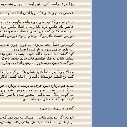
رزا طرف راست كریستین ایستاده بود _ پشت به حو
عكسی كه توی هالی‌فاكس یا لندن انداخته بودند ه
از خودم می‌گفتم، یعنی می‌خواهم بگویم، حتماً م
جایش یك عكس تازه بگذارند، یا اصلاً عكس تازه ر
نپوشیده. گفتم كه جون لعنتی منتظر بوده و نق می
دوربین دست مادربزرگ بوده و از توی دوربین داشته 
كریستین حتماً لبخند می‌زده. به جون، جون لعنتی
این‌طور بد می شود. و باز كید را صدا زده.
كید گفته: «متاسفم، حالم خوب نیست.» حتی وقتی 
بیشتر شاید به فكر طلسم قاب خاتم بوده، یا فكر ش
می‌گفت: جون خرسش را به زمین انداخت و گریه ك
و حالا چی؟ پدر حتماً هنوز همان عكس كهنه را نگاه
گنبد تاج‌الملك خوششان آمد و از اینكه گفتم: انگار 
شاید هم دربارهء من حرف می‌زنند، یا دربارهء جون
جداگانه داشته باشند و دو تخت. خرس پشمالو را
می‌گوید، مثلاً... نمی‌دانم . مجبور شدم با سر ا
كریستین گفت: خیلی حوصله داری.
گفتم: كاشی‌كارها چی؟
خوب، اگر بنویسد شاید از مسافرت من نمی‌گوید. 
برای همین یك هفته ندیدمش. وقتی رفتم ببینمش، بل