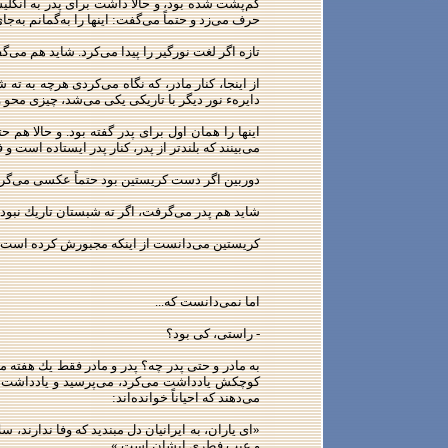
كم‌پشت شده بود، و حالا داشت برای پدر به انگلیس
حرف می‌زد و حتماً می‌گفت: اینها را به‌گمانم به‌جای
تازه اگر لغت نورگیر را پیدا می‌كرد. شاید هم می‌
از اینجا، كنار مادر، كه نگاه می‌كردی هرچه به ت
دایرهء نور دیگر با تاریكی یكی می‌شد،‌ چیزی محو و 
اینها را همان اول برای پدر گفته بود. و حالا هم
می‌بینند كه بلندتر از پدر، كنار پدر ایستاده است 
دوربین اگر دست كریستین بود حتماً عكسی می‌گرفت
شاید هم پدر می‌گرفت، اگر ته شبستان تاریك نبود.
كریستین می‌دانست از اینكه مجبورش كرده است راه
اما نمی‌دانست كه...
- راستی، كی بود؟
به مادر و حتی پدر چه؟ پدر و مادر فقط یك هفته 
كوچكش یادداشت می‌كرد، می‌پرسید و یادداشت می‌كر
می‌دهند كه احیاناً خوانده‌اند:
«ای یاران، به ایرانیان دل مبندید كه وفا ندارند
و عیب فطری ایشان است.»