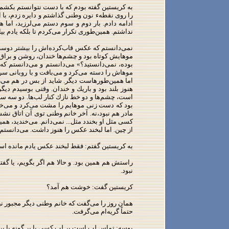
به كریستین گفته بودم كه با دست نتوانستم بكشم. ك
را روی نقطهء نون وطنی گذاشتم و دایره زدم، با ا
ادامه دادم. بار دوم و سوم دستم می‌لرزید، ام
نداشتم. همین‌طوری تكرار می‌كردم تا بلكه یادم ب
نمی‌دانستم كه عكس قاب‌كرده‌اش را بیشتر دوست
موهایش كوتاه بود و چشم‌ها خندان، روشن و براق و 
بوده، نمی‌دانستید؟» می‌دانستم و می‌دانستم كه 
موهاش را دسته می‌كرد و می‌بافت و با روبانی سرخ
اما همین‌طورهاست دیگر. شاید از بس در هم می‌رو
هنوز بلند بود و باریك و خندان. وقتی بوسیدم دی
است، چشم‌ها و دو خط نازك كنار لب‌ها. دو سه سال 
بود كه دست زنی موهایم را مشت می‌كرد و می‌خواس
مادر هم نبود،‌نه. آخر خانم وطنی توی آن اتاق نشس
كسی مثل او بخندد مثل... نمی‌دانم. می‌خندید، 
از چین. اما لبخند عكس را هنوز داشت. می‌دانستم 
به كریستین گفتم: فقط لبخند عكس یادم مانده است
راستش هم همین بود. و حالا هم اگر بگویم،‌ یا 
نبود.
كریستین گفت: خوشت هم آمد؟
همان روز را می‌گفت كه خانم وطنی دیگر مجبور نبو
حتماً گریه‌ام می‌گرفت.
بوسه: تماس لب است بر لب كسی یا بر گونه یا بر 