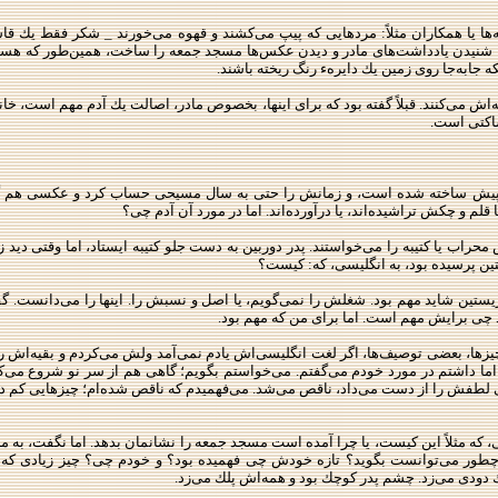
یه‌ها یا همكاران مثلاً: مردهایی كه پیپ می‌كشند و قهوه می‌خورند _ شكر فقط یك قا
ا شنیدن یادداشت‌های مادر و دیدن عكس‌ها مسجد جمعه را ساخت، همین‌طور كه هست؟
 جا‌به‌جا روی زمین یك دایرهء رنگ ریخته باشند.
 می‌كنند. قبلاً گفته بود كه برای اینها، بخصوص مادر، اصالت یك آدم مهم است، خانوا
ساكتی است.
یش ساخته شده است،‌ و زمانش را حتی به سال مسیحی حساب كرد و عكسی هم گرفت طو
 قلم و چكش تراشیده‌اند، یا درآورده‌اند. اما در مورد آن آدم چی؟
 محراب یا كتیبه را می‌خواستند. پدر دوربین به دست جلو كتیبه ایستاد، اما وقتی دی
ین پرسیده بود، به انگلیسی، كه: كیست؟
ریستین شاید مهم بود. شغلش را نمی‌گویم، یا اصل و نسبش را. اینها را می‌دانست. گف
د چی برایش مهم است. اما برای من كه مهم بود.
ها، بعضی توصیف‌ها، اگر لغت انگلیسی‌اش یادم نمی‌آمد ولش می‌كردم و بقیه‌اش را 
 اما داشتم در مورد خودم می‌گفتم. می‌خواستم بگویم؛ گاهی هم از سر نو شروع می‌
ی لطفش را از دست می‌داد، ناقص می‌شد. می‌فهمیدم كه ناقص شده‌ام؛ چیزهایی كم دا
كه مثلاً این كیست، یا چرا آمده است مسجد جمعه را نشانمان بدهد. اما نگفت، به من
لاً چطور می‌توانست بگوید؟ تازه خودش چی فهمیده بود؟ و خودم چی؟ چیز زیادی كه 
ك دودی می‌زد. چشم پدر كوچك بود و همه‌اش پلك می‌زد.