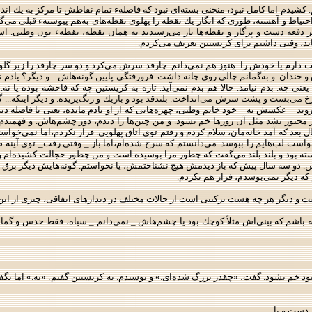
شیدم اما كامل نبود، منحنی بسته‌ای نبود كه فاصلهء تمام نقاطش تا مركز به یك اندازه
حتیاط و آهسته، طوری كه انگار یك نقطه را پهلوی نقطه‌های به‌هم پیوستهء قبلی می‌گذ
ا هر دفعه دست و پرگار و نقطه‌ها باز می‌رسیدند به همان نقطه، نقطهء نون وطنی.
یاید، وقتی داشتم برای كریستین تعریف می‌كردم.
 دارم یا خودش را. هنوز هم نمی‌دانم. چارقد سرش می‌كرد و دو سر چارقد را زیر گ
خندان. و به‌گمانم چالی روی چانه داشت. فرورفتگی پایین گونه‌هاش... و دیگر؟ یادم ن
یعنی چه. بدم نیامد. حالا هم بدم نمی‌آید. تازه به كریستین چه كه فاحشه بوده‌ ی
 می‌بست و پشت سرش می‌انداخت. بلندقد بود و باریك و رنگ‌پریده. و دیگر اینكه... 
ند _ عكسش نه _ خود خانم وطنی، چهره‌هایی كه از او یادم مانده، یعنی با فاصله د
گر مجبور نشد مثل آن روزها خم بشود. و من چین‌ها را دیدم، دور چشم‌هاش. و فهمیدم
بعد كه آمد خانه‌مان، سلام كردم و رفتم توی اتاق پهلویی. فرار نكردم،‌اما نمی‌خواست
ت لب‌هایم را ببوسد. می‌دانستم كه سرخ شده‌ام،‌اما باز _ وقتی رفت_ توی آینه صو
ته بود و بلند بلند می‌گفت كه چطور مرا بوسیده است و من چطور خجالت كشیده‌ام و... چا
همین. دو سه سال پیش كه باز دیدمش هیچ نشناختمش، یا نخواستم. گونه‌هایش دیگر بر
كه دیگر نمی‌بوسدم، فرار هم نكردم.
 و دیگر هر چه هست تركیبی است از حالات مختلف در دیدارهای اتفاقی،‌ چیزی از این 
گفته باشم كه بینی‌اش مثلاً كوچك بود یا چشم‌هاش _ نمی‌دانم _ سیاه، فقط حدس و 
د خم بشود. گفت: «چقدر بزرگ شده‌ای.» و بوسیدم. به كریستین گفتم: «نه.» اما نگفتم 
دست و یا...