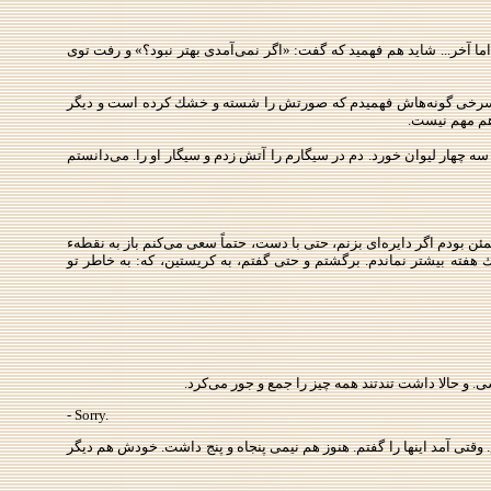
 اما آخر... شاید هم فهمید كه گفت: «اگر نمی‌آمدی بهتر نبود؟» و رفت توی
از سرخی گونه‌هاش فهمیدم كه صورتش را شسته و خشك كرده است و دیگر
 هم مهم نیست.
ه چهار لیوان خورد. دم در سیگارم را آتش زدم و سیگار او را. می‌دانستم
ئن بودم اگر دایره‌ای بزنم، حتی با دست، حتماً سعی می‌كنم باز به نقطهء
ه بیشتر نماندم. برگشتم و حتی گفتم، به كریستین، كه: به‌ خاطر تو
و حالا داشت تندتند همه‌ چیز را جمع‌ و جور می‌كرد.
- Sorry.
وقتی آمد اینها را گفتم. هنوز هم نیمی پنجاه‌ و پنج داشت. خودش هم دیگر