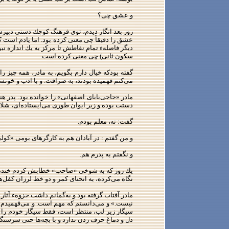
و عشق چی؟
روز بعد انگار دیدم، توی فرهنگ كوچك دستی دبیرستا
عشق را دقیقاً چی معنی كرده بود. اما یادم است ك
دیگر فاصلهء تمام نقاطش تا مركز به یك اندازه نب
سكون ثانی) چی معنی كرده است.
گفته بودكه خیال دارم بگویم، به مادر، همه‌ چیز 
می‌كنم فهمیده بودند، به صرافت. و با ادب و خونسر
مادر «حاجی‌بابای اصفهانی» را خوانده بود. پدر هند
دستت بوده و زیر ایوان طوری می‌ایستاده‌ای، ‌شلا
گفت: نه، معلم بودم.
و من گفتم : در آبادان هم به كارگرهای بومی «كولی
و نگفتم به پدرم هم.
یك روز كه به شوخی «صاحب» خطابش كردم خنده‌اش گ
نگاه می‌كرده، به انحنای كمر و دو خط لرزان كفل‌ها
مادر آفتاب گرفته بود و به‌گمانم داشت جزوهء آثا
نیست.» و می‌دانستم كه مهم است. و می‌فهمیدم كه 
سیگار زیر لب، منتظر است، فقط سیگار خودم را روشن
دل ‌و دماغ حرف زدن ندارد و با بچه‌ها حتی سر