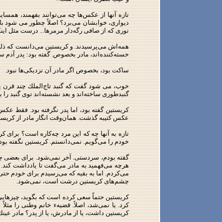
تازه آنها از عكس‌ها چه می‌توانند بفهمند، همسا
دیواری، خوابشان می‌برد؟ اصلاً چطور می شود ب
نوری كه از صافی رگه‌دار مرمرها... درست مثل اینكه
همه‌اش می‌پرسیدند. و كریستین می‌دانست كه ذله‌اش
خسته‌كننده‌اند، مادر بخصوص. گفته بود: پدر آدم 
ساكت بود، بخصوص اگر مادر آن نزدیكی‌ها نبود.
خوب، می شود گفت كه گنبد تاج‌الملك چند قرن پ
گنبدطوری ساخته‌اند و بعد نشسته‌اند توی گنبد را با
كریستین گفته بود، اما پدر نگرفته بود. فقط عكس
عكس كتیبه گذشت. همان‌وقت انگار مادر از كریست
تازه به آنها چه كه این مرد چه‌كاره است؟ برای ك
خودم را می‌گویم. نمی‌دانستم. كریستین نگفته بو
گفته بودم، سردستی. آخر نمی‌شود. برای بعضی چیز
هرچه می‌فهمید به مادر می‌گفت تا یادداشت كند.
می‌كردم. اما به بقیه كه می‌رسیدم برای خودم حت
چشم‌های كریستین درشت است، نمی‌شود.
كریستین حتماً سعی كرده است كه بگوید، چیزهایی، 
كرد. یا نمی‌شد، اصلاً. قضیهء خانم وطنی را مث
كریستین داشت، یا از مادرش، یا از پدر؟ مادر عین