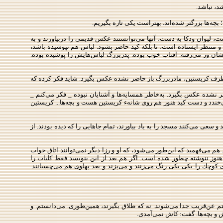
د، نباشد.
ه‌ها بزرگتر شده‌اند. بهتراست یكی تازه بگیریم.
ت، لیوان ودكا به دست، آنها می‌توانستند عكس قدیمی را دربیاورند و به
و منتظر ایستاده است، تا بلكه كید حاضر بشود. لباس هم نپوشیده باشد،
گشان ور می‌رفته. آفتاب خوب بوده. پدربزرگ لباس‌هایش را پوشیده بوده.
ن‌ طرف كریستین، مادربزرگ باز حاضر نشده عكس بگیرد. شاید فكر كرده كه
نشده عكس بگیرد. به‌خاطر همسایه‌ها و آشنایان نبوده _ فكر می‌كنم _
می‌خندد و دست كید هنوز هم روی شانهء كریستین هست و بچه‌ها... كریستین
سعی می‌كنند مسجد را به‌ یاد بیاورند، تمام جاهایی را كه دیده بودند. از
 می‌فهمید كه این‌طور می‌شود، كه او و رزا دیگر نمی‌توانند اتاق‌ خواب
هنوز ننوشته چطور شده است. اگر هم بعد از این بنویسد فقط كلیات را
ی كوچك را یكی ‌یكی رنگ می‌زنند و می‌پزند و بعد پهلوی هم می‌چسبانند.
م عن‌قریب جدا می‌شوند. نه كه طلاق بگیرند، همین‌طوری. می‌دانستم. و
ش و بچه‌ها. گفت: كاش نمی‌آمدی.