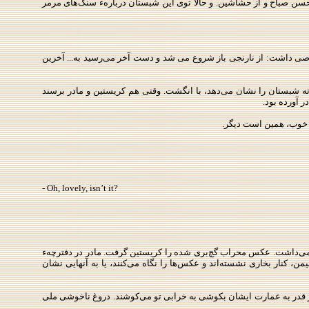
از حسن صباح و از حشاشین. و حالا توی این شبستان دربارهء سنگ‌های مرمر
خصوصی داشت: از نارنجی باز شروع می شد و دست ‌آخر می‌رسید به... آخرین
اری ته شبستان را نشان می‌دهد، با انگشت. وقتی هم كریستین و مادر برسند
 آورده‌ بود.
: خوب، همین است دیگر.
- Oh, lovely, isn’t it?
ی برمی‌داشت. عكس محراب گچ‌بری شده را كریستین گرفت. مادر در دفترچهء
ن، كنار بخاری نشسته‌اند و عكس‌ها را نگاه می‌كنند، یا به آنهایی نشان
د. هر قدر به عمارت ایشان بكوشی به خرابی تو می‌كوشند. دروغ ناخوشی ملی