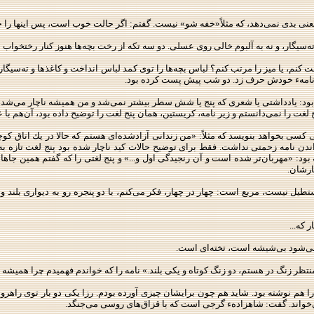
 ته‌سیگار، و نه به آلبوم خالی روی عسلی. دو سه تكه از رخت بچه‌ها هنوز كنار رختخو
كنم، یا میز را مرتب كنم؟ لباس بچه‌ها را توی كمد لباس انداخت و كاغذها و ته‌سیگا
 از نامهء خودش حرف زد. دو شب پیش پست كرده بود.
ه بود: ‌یادداشتی یا شعری كه پنج یا شش سطر بیشتر نمی‌شد و من همیشه ناچار می‌شدم ی
لغت را نمی‌دانستم و زیر نامه، كریستین، همان پنج لغت را توضیح داده بود، آن‌هم با ع
سی بخواهد بنویسد كه مثلاً: «من زندانی آزادشده‌ای هستم كه حالا در یك اتاق كوچك 
ن نامه زحمتی نداشت. فقط برای توضیح حالات كید ناچار شده بود پنج لغت تازه به ‌ك
 بود: «مهربان‌تر شده است و آن رنجیدگی اول و...» و پنج لغتی را كه گفتم همین‌ جاها 
ارشان.
 نیست، مربع است: چهار در چهار، فكر می‌كنم، با دو پنجره رو به دیواری بلند و د
 كه...
ز می‌شود بی‌شیشه است، تخته‌ای است.
ر زنگ در هستم، دو زنگ كوتاه و یكی بلند.» نامه را كه خواندم فهمیدم چرا همیشه خود
 هم نوشته بود. شاید هم چون برایشان چیزی آورده بودم. رزا یكی دو بار توی راهرو 
‌خواند. گفت: شاهزادهء گرجی است كه با قزاق‌های روسی می‌جنگد.