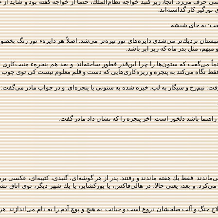
ی حرف می‌زد. آنجا، زیر گنبد خواجه نظام‌الملك، حتماً از خواجه گفته بود و شاید 
 نورگیر كار گذاشته‌اند.
گفت: به‌ جای شیشه.
ه شبستان نزدیك‌تر می‌شدی دایره‌های نور تیره‌تر می‌شد. اصلاً هر دایرهء نور رنگ ب
مبهم، مثل بدر ماه كه زیر ابر باشد.
 حتماً می‌گفت كه ستون‌ها را چرا این‌قدر قطور ساخته‌اند. و بعد هم پنجرهء‌ منبت‌ك
و فقط نگاه می‌كند به پنجره و ریزه‌كاری‌هایی كه دست و قلم معلوم نیست كی توی چوب در
: نیم‌رخ و سیگار به لب، خیره شده به ستونی یا پنجره‌ای. و در جواب مادر می‌گفت
نما باشد دلخور است. آخر پنجره را كه نشان ‌داد مادر گفت:
می‌ماندند. فقط یك هفته ماندند و رفتند. پدر از هر گوشه‌ای، گنبدی، كتیبه‌ای، عكس
د. و بعد، یعنی حالا، در هالی‌فاكس، یا یوركشایر، یا یك شهر دیگر، توی اتاق نشیم
، سلاح جنگ و آلت صلحشان دروغ است و خیانت. به هیچ ‌و پوچ آدم را به دام می‌اندازن