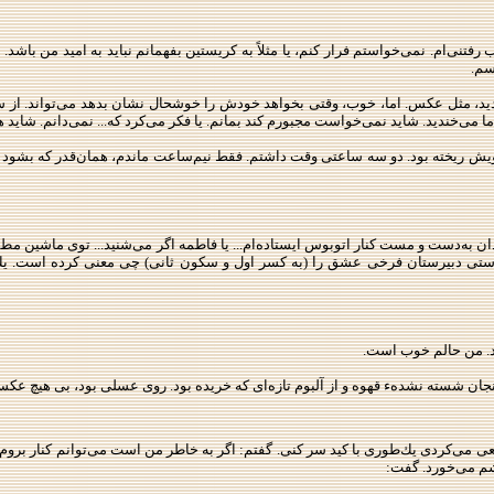
فتنی‌ام. نمی‌خواستم فرار كنم،‌ یا مثلاً به كریستین بفهمانم نباید به امید من باشد.
سم.
ندید، مثل عكس. اما، خوب، وقتی بخواهد خودش را خوشحال نشان بدهد می‌تواند. 
می‌خندید. شاید نمی‌خواست مجبورم كند بمانم. یا فكر می‌كرد كه... نمی‌دانم. شاید
تویش ریخته بود. دو سه ساعتی وقت داشتم. فقط نیم‌ساعت ماندم، همان‌قدر كه بشود س
ان به‌دست و مست كنار اتوبوس ایستاده‌ام... یا فاطمه اگر می‌شنید... توی ماشین مطم
تی دبیرستان فرخی عشق را (به كسر اول و سكون ثانی) چی معنی كرده است. یك هفت
د. من حالم خوب است.
ن شسته نشدهء قهوه و از آلبوم تازه‌ای كه خریده بود. روی عسلی بود، بی ‌هیچ عكسی. 
ی می‌كردی یك‌طوری با كید سر كنی. گفتم: اگر به‌ خاطر من است می‌توانم كنار بروم. 
اشم می‌خورد. گفت: