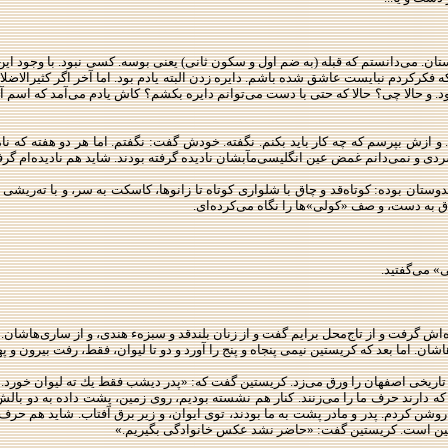
ن. می‌دانستم كه قبله (به ضم اول و سكون ثانی) یعنی بوسه. كسی نبود. با وجود این، ا
ه فكركردم نبایست عاشق شده باشم. دایره زدن البته یادم بود. اما آخر اگر كثیرالا
ود. و حالا چی؟ حالا كه حتی با دست می‌توانم دایره بكشم؟ كاش یادم می‌آمد كه اسم 
را. و ازش بپرسم كه چه ‌كار باید بكنم. نگفته. خودش گفت: نگفتم. اما هر دو هفته كه
دی و نمی‌دانم غمض ‌عین انگلیسی‌مآبشان نادیده گرفته بودند. شاید هم نادیده‌ام گرفت
وستان بوده: كوتاه‌قد و چاق با شلواری كوتاه تا زانوها، كاسكت به سر، و با ته‌ریشی ك
ق به دست، و صف «كولی»‌ها را نگاه می‌كرده‌ای.
» می‌گفتید.
رفت و از تاج‌محل برایم گفت و از زنان بلندقد و سبزهء هندی، و از ساری‌هاشان. ز
شان. اما بعد كه كریستین نیمی پنجاه‌ و پنج را آورد و دو تا لیوان، فقط، رفت بیرون و
ر تاریخی اصفهان را ورق می‌زد. كریستین گفت كه: «پدر دیشب فقط یك ته لیوان خورد.» 
دارند حرف ما را می‌زنند. كنار هم نشسته بودیم، روی زمین، پشت داده به دو بالش، یا
 كردم. پدر و مادر پشت به ما بودند، توی ایوان، و زیر برق آفتاب. شاید هم حرف كید 
سنگین است. كریستین گفت: «حاضر نشد عكس خانوادگی بگیریم.»