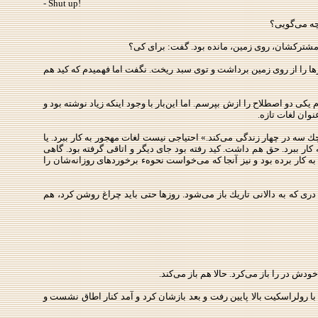
- Shut up!
اب مشتركشان، روی زمین، مانده بود. گفت: برای كی؟
رها را از روی زمین برداشت و توی سبد ریخت. نگفت اما فهمیدم كه كید هم
كی دو اصطلاح را ازش بپرسم. اما این‌بار با وجود اینكه زیاد نوشته بود و
نوان لغات تازه.
سه در چهار زندگی می‌كند.» احتیاجی نیست لغات مهجور به‌ كار ببرد. یا
ار ببرد. حق هم داشت. كید رفته بود جای دیگر و اتاقی گرفته بود. گاهی
به ‌كار برده بود و نیز آنجا كه می‌خواست نحوهء برخوردهای روزانه‌شان را
ری كه به دالانی تاریك باز می‌شود. روزها حتی باید چراغ روشن كرد، هم
ش در را باز می‌كرد. حالا هم باز می‌كند.
با رولراسكیت بالا پایین رفت و بعد بازشان كرد و آمد كنار اطاق نشست و