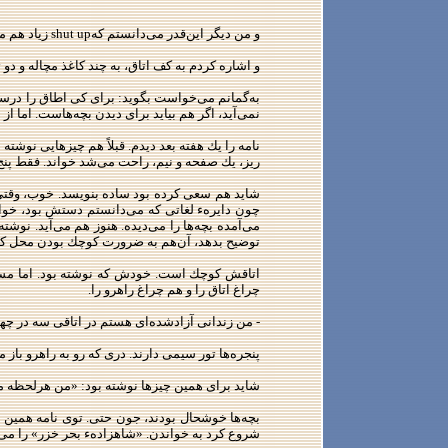
و من دیگر این‌قدر می‌دانستم كهshut up زیاد هم معنی بدی نمی‌دهد، كه مثلاً«خفه‌ شو» نیست. گفتم: اگر حالت خوب است، پس اینها را چه می‌گویی؟
و اشاره كردم به كف اتاق، به چند كاغذ مچاله و دو
به‌گمانم می‌خواست بگوید: برای كی اطاق را درست 
نمی‌آید، اگر هم بیاید برای دیدن بچه‌هاست. اما
نامه را یك هفته بعد دیدم. قبلاً هم چیزهایی نوشت
ریز، یك صفحه‌ و نیم، راحت می‌شد خواند. فقط پنج 
شاید هم سعی كرده بود ساده بنویسد. خوب، وقتی ك
چون دایرهء لغاتی كه می‌دانستم دستش بود، خواند
می‌آمده بچه‌ها را می‌دیده. هنوز هم می‌آید. نوشته
توضیح بدهد، آن‌هم به ضرورت كوچك بودن محل ك
اتاقش كوچك است. خودش كه نوشته بود. اما مستطیل
چراغ اتاق را و هم چراغ راهرو را.
- من زندانی آزادشده‌ای هستم در اتاقی سه در چهار
پنجره‌ها تور سیمی دارند. دری كه رو به راهرو با
شاید برای همین چیزها نوشته بود: «من هرلحظه منتظ
بچه‌ها خوشحال بودند، جون حتی. توی نامه همین را
شروع كرد به خواندن. «شاهزادهء بحر خزر» را می