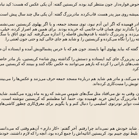
ض فواره‌دار. جون منتظر كید بوده. كریستین گفته: آن یكی عكس كه هست؛ كید نباش
میشه روی میز پدر هست. قاب‌كرده. مادربزرگ گفته: آن یكی مال چند سال پیش است؛ بچ
ادر فهمیده كه اگر این آدم نبود، توی مسجد جمعه، و یا اگر پهلوی كریستین نمی‌نشس
ا بگذارند توی همان قاب خاتمی كه خریده بودند. برای همین هم اصرار كرده، خیلی، 
‌زده. و پدربزرگ داشته با قدم‌هایش فاصله را اندازه می‌گرفته. كید توی اتاق با س
رزا را نگاه می‌كرده و كریستین را. و شاید هم جای خالی كید و حتی جون لعنتی را.
، گفته كه بیاید پهلوی آنها بایستد. جون هم كه با خرس پشمالویش آمده و ایستاده آ
پدربزرگ جای كید ایستاده و دستش را گذاشته روی شانهء كریستین، باز مادر حاضر 
ب‌های بارانی را كرده كه بازهم می‌توانند به عكس نگاه كنند و ببینند كه كریستین 
رد.
 می‌كند، و مادر هم. شاید هم دربارهء مسجد جمعه حرف می‌زنند و عكس‌ها را می‌بینند و 
تویش را منبت‌كاری كرده‌اند.
. وقتی به نق می‌افتاد مثل سگ‌های شومی می‌شد كه رو به ماه زوزه می‌كشند. شاید هم
 مادربزرگ برایش خرید. فهمیده بود، حتماً. اما مطمئنم كه كریستین ننوشته است، 
نگشت دوایر تودرتوی اسلیمی را دنبال كنم و یا بگویم برای معرق‌كاری چطور كاشی‌ها
شاید خودش هم نمی‌داند چرا رفتم. آخر گفتم: «كار دارم.» آن‌هم وقتی كه می‌دانست
یط توی جیبم بود. كریستین اثاثیه‌اش را جمع كرده بود، آنچه را كه لازم داشتند، خود