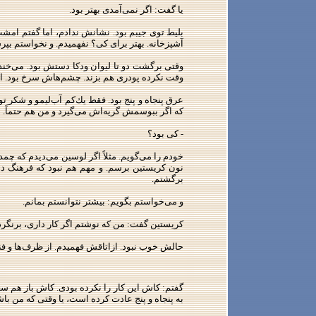
یا گفت: اگر نمی‌آمدی بهتر بود.
بلیط توی جیبم بود. نشانش ندادم، اما گفتم امشب ر
آشپزخانه. بهتر برای كی؟ نفهمیدم. و نخواستم بپر
وقتی برگشت دو تا لیوان ودكا دستش بود. می‌خ
وقت نكرده پودری هم بزند. چشم‌هاش سرخ بود. اما 
عرق پنجاه ‌و پنج بود. فقط یك‌كم آب‌لیمو و شكر 
كه اگر ببوسمش گریه‌اش می‌گیرد و من هم حتماً.
- كی بود؟
خودم را می‌گویم. مثلاً اگر لوسین می‌دیدم كه چمد
نون كریستین برسم. و مهم هم نبود كه فرهنگ دس
برگشتم.
و می‌خواستم بگویم: بیشتر نتوانستم بمانم.
كریستین گفت: من كه نوشتم اگر كار داری، برنگر
حالش خوب نبود. ازاتاقش فهمیدم. از ظرف‌ها و فنجا
گفتم: كاش این‌ كار را نكرده بودی. كاش باز هم سع
به پنجاه ‌و پنج عادت كرده است، یا وقتی كه من ب