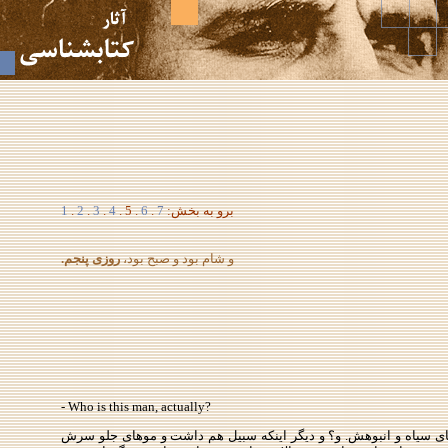
برو به بخش:
7
.
6
. 5 .
4
.
3
.
2
.
1
و شام بود و صبح بود،
روزی پنجم.
- Who is this man, actually?
موهای سیاه و انبوهش. و؟ و دیگر اینكه سبیل هم داشت و موهای جلو سرش