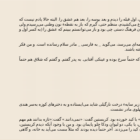
ول قبله را دیدم و بعد بوسه را، بعد هم عشق را. البته حالا یادم نیست كه
ضلاع می‌كشیدم، منظم حتی، گیرم كه باز به نقطهء نون وطنی می‌رسیدم ولی
آن فرهنگ دستی چی بود و باز می‌توانستم ببینم كه عشق را (به كسر اول و
 نامه‌ای می‌رسد، می‌گوید _ به فارسی _ مادر سلام رسانده است. و من فكر
ه باشند.
ه حتماً سرخ بوده و عینكی آفتابی. به پدر گفتم. و گفتم كه شلاق هم حتماً
یر سایهء درخت نارگیلی شاید می‌ایستاده و به دخترهای كوزه به‌سر هندی
 پهلوی مادر نشست.
با كید خورده بود. كریستین گفت: «نمی‌دانند.» گفت:«تازه بدانند هم مهم
 یكی، دو لیوان ودكا جلو پایمان بود. و من با وجود آنكه دیدم كریستین،
را می‌زدند. آخر حتماً دیده بودند كه مثلاً مست می‌آید به خانه، و گاهی