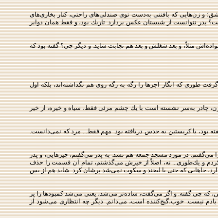
شق؛ و زن‌هایی كه بافتنی به‌دست توی صندلی‌های راحتی، كنار بخاری‌های
 پدر نتوانست از شبستان‌ عكس بردارد. تاریك بود، و فقط همان دوایر
ده‌اش مثلاً،‌ و بعد شغلش و بعد هم نجابت شاید. و دیگر چی؟ گفته بود كه
ری كه انگار آجرها را رگه ‌به ‌رگه روی هم نگذاشته‌اند، بلكه اول
د زن، چادر به‌سر نشسته است با یك چشم مرئی فقط، سیاه و خیره، از خیر
ته بود، یا كریستین به حدس دریافته بود. مهم فقط... مرد كه نمی‌دانست.
می‌گفتم. در مورد مسجد جمعه هم نشد. به پدر می‌گفتم، چیزهایی، و پدر
كردم و یك‌طوری... نه، اصلاً از خیرش می‌گذشتم، تمام آن قسمت را حذف
رد، جاهایی كه حتی با لبخند و سكوت نمی‌شد پرشان كرد. شاید هم از بس
، كه چی گفته. و اگر می‌گفت، ساده‌تر می‌شد، یعنی می‌شد كمبودها را پر
یادم نیست. خوب،گیج‌كننده است، می‌دانم. دیگر چه انتظاری می‌شود از