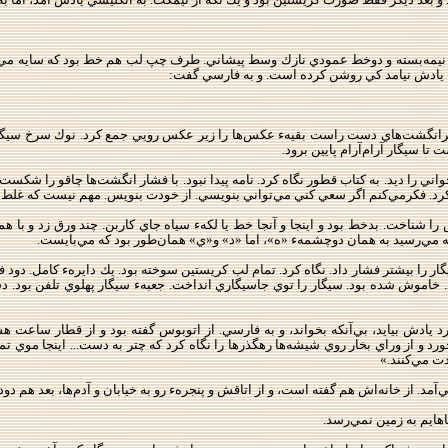
نيمه‌بسته و دوخط عمودي نازك وسط پيشاني. طرف چپ لب هم خط بود كه سايه م
 يادش نيامد كي روشن كرده است. و به فارسي گفت:
سرانگشت‌هاي دست راست بقيهء عكس‌ها را زير عكس رويي جمع كرد. نوك سرخ سيگا
ا سيگار آرام‌آرام پايين برود.
 را ديد. به كتاب قطور نگاه كرد. نامه پيدا نبود. با فشار انگشت‌ها چاقو را شكست. 
ه كرد. فكرمي‌كنم اگر سعي كني مي‌تواني بنويسي. از خودت بنويس. مهم نيست كه غلط
را شناخت. بدخط بود و اينجا و آنجا خط يا لكهء سياه جاي كاربن. چند ورق زد و با
ه مي‌رسيد به همان دوچشمهء «ه»، اما «د» و«ي» همان‌طور بود كه مي‌بايست.
را بيشتر فشار داد. نگاه كرد. تمام لب كريستين سوخته بود. يك دايرهء كامل. دود ف
د. خاموش شده بود. سيگار را توي جاسيگاري انداخت. جعبهء سيگار پهلوي تلفن بود. دست
رد يادش بيايد، بي‌آنكه بخواند، و به فارسي. از اتوبوس گفته بود و از قطار ساعت
و از وراي بخار روي شيشه‌ها رهگذرها را نگاه كرد كه چتر به‌ دست... اينجا موي تمام 
دت مي‌كنند.»
آمد. از خانه‌اش هم گفته است، و از اتاقش و پنجرهء رو به خيابان و آدم‌ها، بعد هم دود
اهايم به زمين نمي‌رسد.