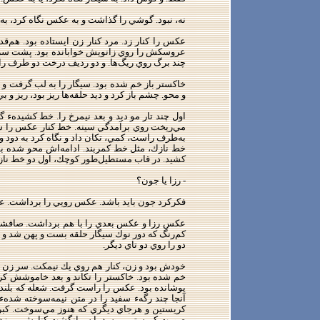
نه، نبود. گوشي را گذاشت و به عكس نگاه كرد، به
عكس را كنار زد. مرد كنار زن ايستاده بود. هم‌قد
عروسكش را روي زانويش خوابانده بود. پشت سرشان
چند برگ روي ريگ‌ها. و دو رديف درخت دو طرف را
خاكستر باز خم شده بود. سيگار را به لب گرفت و ب
و محو. چشم باز كرد و ديد حلقه‌ها ريز بود، ريز 
اول چند تار مو ديد و بعد نيمرخ را. خط كشيدهء گر
خط نازك، مثل خط كمربند. ادامه‌اش محو شده بو
كشيد. در قاب مستطيل‌طور كوچك، اول دو خط نازك عم
- رزا يا جون؟
فكركرد جون بايد باشد. عكس رويي را برداشت. عين
عكس رزا و عكس بعدي را با هم برداشت. صافشان 
كم‌رنگ كه دور نوك سيگار حلقه بست و پهن شد
دو را روي دو تاي ديگر.
خودش بود و زن، كنار هم روي يك نيمكت. سر زن ر
خم شده بود. خاكستر را تكاند و بعد خاموشش ك
پوشانده بود. عكس را راست گرفت. شعله كه بلند
كريستين و هرجاي ديگري كه هنوز مي‌سوخت. كبر
صورت كريستين برسد با سرانگشت كنارش مي‌زد و ب