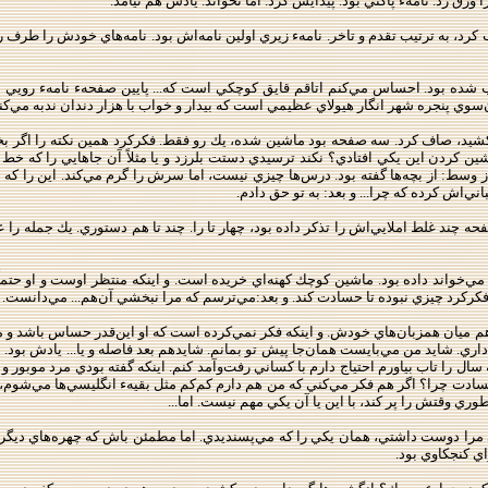
ا ورق زد. نامهء پاكتي بود. پيدايش كرد. اما نخواند. يادش هم نيامد.
تب كرد، به ترتيب تقدم و تاخر. نامهء زيري اولين نامه‌اش بود. نامه‌هاي خودش را
شده بود. احساس مي‌كنم اتاقم قايق كوچكي است كه... پايين صفحهء نامهء رويي نوش
ن‌سوي پنجره شهر انگار هيولاي عظيمي است كه بيدار و خواب با هزار دندان ندبه مي‌كند
شيد، صاف كرد. سه صفحه بود ماشين شده، يك ‌رو فقط. فكركرد همين نكته را اگر بخوا
ن كردن اين يكي افتادي؟ نكند ترسيدي دستت بلرزد و يا مثلاً آن جاهايي را كه خط 
وسط: از بچه‌ها گفته بود. درس‌ها چيزي نيست، اما سرش را گرم مي‌كند. اين را كه قبلاً
اني‌اش كرده كه چرا... و بعد: به تو حق دادم.
د غلط املايي‌اش را تذكر داده بود، چهار تا را. چند تا هم دستوري. يك جمله را عي
‌خواند داده بود. ماشين كوچك كهنه‌اي خريده است. و اينكه منتظر اوست و او حتماً با
. فكركرد چيزي نبوده تا حسادت كند. و بعد:‌مي‌ترسم كه مرا نبخشي آن‌هم... مي‌دانست. 
م ميان همزبان‌هاي خودش. و اينكه فكر نمي‌كرده است كه او اين‌قدر حساس باشد و ما ن
اري. شايد من مي‌بايست همان‌جا پيش تو بمانم. شايدهم بعد فاصله و يا... يادش بود. نخ
 سال را تاب بياورم احتياج دارم با كساني رفت‌وآمد كنم. اينكه گفته بودي مرد موبور
گر حسادت چرا؟ اگر هم فكر مي‌كني كه من هم دارم كم‌كم مثل بقيهء انگليسي‌ها مي
ري وقتش را پر كند، با اين يا آن يكي مهم نيست. اما...
اي مرا دوست داشتي، همان يكي را كه مي‌پسنديدي. اما مطمئن باش كه چهره‌هاي ديگ
ي كنجكاوي بود.