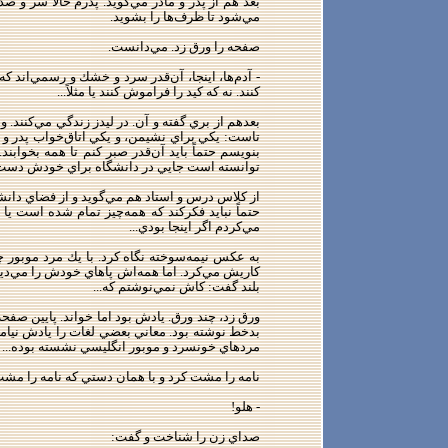
بعد هم از پدر و مادر مي‌گويد. پدرم حالا سر و 
مي‌شود تا ظرف‌ها را بشويد.
صفحه را ورق زد. مي‌دانست.
- آدم‌ها، اينجا، آن‌قدر سرد و خشك و رسمي‌اند ك
كنند. نه كه كيد را فراموش كنند يا مثلاً...
تاست: يكي براي نشيمن، و يكي اتاق‌خواب پدر و م
بنويسم حتماً بايد آن‌قدر صبر كنم تا همه بخواب
توانسته است جايي در دانشگاه براي خودش دست ‌و 
از كلاس درس و استاد هم مي‌گويد و از فضاي دانشگا
حتماً نبايد فكركند كه همه‌چيز تمام شده است يا
مي‌كردم اگر اينجا بودي...
به عكس نيمه‌سوخته نگاه كرد. با يك مرد موبور چ
كاريش مي‌كرد. اما همه‌اش پاهاي خودش را مي‌ديد 
بلند گفت: كاش نمي‌نوشتم كه...
بدخط نوشته بود. معاني بعضي لغات را يادش نيامد.
مردهاي خونسرد و موبور انگليسي نشسته بوده...
نامه را مشت كرد و با همان دستي كه نامه را م
- هلو!
صداي زن را شناخت و گفت: