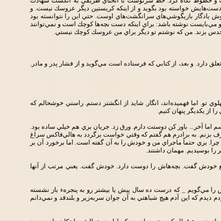
دست و خطوط نگاه كرد. خط سرنوشت با انحناي ظريفي به انگشت شهادت
ز دست‌هايش خواسته بود بگويد و از اينكه كريستين ديگر عروسك نيست. و
 گوش يادگار بازيگوشي‌هاي سرانگشت‌هاي اوست. حتي اين را نتوانسته بود
و مي‌بايست نوشته باشد: براي اينكه دست بچه‌ها كوچك است و نمي‌توانند
سته حدس بزند. من كه نوشتم تو ديگر براي من عروسك كوچك نيستي.
 دارد. و بعد، از كتابي كه فرستاده است مي‌گويد و از فشار پدر و مادر.
هلوي تو. اما فهميده‌اند، انگار. شايد از انگشتر دستم. راستي خوشحالم كه
 از يكديگر پنهان كنيم.
سم اما آخر... باور كن دوستت دارم. ورق زد. جريان بري هم خيلي ساده بود.
حرف بزنم. به برادرم هم گفتم كه وقتي خواست برگردد به هالي‌فاكس سراغ
ه چرا. بري حتماً ماجراي من و خودش را به آن گفته است. اما برخورد آن بر
 را بوسيديم. مهمان داشتند.
وضع خودش گفت. بچه‌هاش را دوست دارد. خودش گفت. يعني مرتب از آنها
ريس را مي‌گويم _ كه درست ده سال پيش يا بيشتر رو به پنجرهء باز نشسته
يدم كه اين آدم هيچ شباهتي به آن جوان سربه‌زير و بلندقد و نمي‌دانم