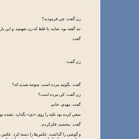
زن گفت: چي فرموديد؟
تند گفته بود، شايد، يا غلط كه زن نفهميد. و اين‌ 
گفت:
زن گفت:
گفت: بگوئيد مرده است. متوجه شديد كه؟
زن گفت: كي مرده است؟
گفت: مهدي، خانم.
سعي كرده بود تكيه را روي «دي» بگذارد. نشده بود
گفت: ببخشيد. فكركردم...
و گوشي را گذاشت. عكس‌ها را دسته كرد. عكس رزا 