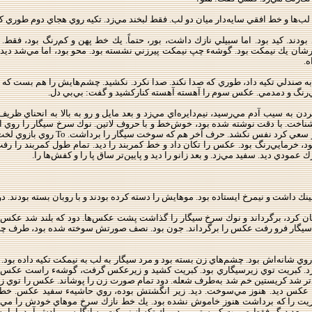
 لب‌ها و خط افقي سايه‌دار ميان دو لب. فقط لبخند مي‌زد. تكيه روي هجاي دوم طوري 
 بودند. كيد بود. اما سبيلي نازك داشت، بور، حتماً. يك خط پهن و كم‌رنگ بود، فقط. 
 يك نيمكت بود. گوشهء چپ نيمكت پيرزني نشسته بود. محو بود، اما مي‌شد ديد كه 
ه.
ه صندلي تكيه داد، طوري كه صدا نكند. صدا نكرد. نكشيد. چشم‌هايش را هم بست كه نبي
و بي‌رنگ و دمدمي. عكس سوم را آهسته ‌آهسته كناركشيد و گفت: بي‌بي دل.
دن به سيب آدم مي‌رسيد، نيم‌دايره‌اي مي‌زد و بعد مايل و رو به بالا به انحناي ظريف
به‌طرف راست، كمي، تكان داد و نگ
د، خرمايي‌رنگ بود. عكس را تكان داد و خط كمربند را ديد. تمام طول كمربند را
ودي ديد. سفيد مي‌زد. و بعد زانو را ديد و پايين‌تر ساق پا را و كفش‌ها را.
ك داشت و نيمرخ ايستاده بود. موهايش را دسته كرده بودند و با روبان بسته بودند. 
كرد، برگرداند و نوك سرخ سيگار را گذاشت پشت عكس‌ها. دود كه بلند شد عكس رزا 
 و سيگار فرو رفت عكس را برگرداند. جون بود. نصف صورتش سوخته شده بود، ط
وي شانه‌اش بود. چشم‌هاي زن بسته بود و مرد سيگار به لب به نيمكت تكيه داده ب
رد. كبريت توي زيرسيگاري بود. كبريت كشيد و زيرعكس گرفت، گوشهء راست عكس. 
تر شد كريستين خم شد به‌طرف شعله. دود تمام صورت زن را پوشاند. عكس را توي ز
يت را كه برداشت هنوز خاموش نشده بود. يك خط نازك سرخ موهاي خودش را مي‌س
عد ديگر فقط صورت كريستين بود و يك تكه از نيمكت. به انگليسي يادش آمد، اما ب