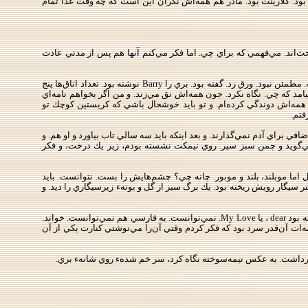
 بود. كلارينت بود. مادر هم همه‌اش نگران اين است كه چه وقت غذا تمام
احت‌اند. مي‌فهمي كه براي چي. اما فكر مي‌كنم آنها هم پس از مدتي عادت
بعدهم از بري گفته و آن. در ليدز زندگي مي‌كنند. و اينكه كريستين خيال دارد اگر فرصتي شد ببيندشان. و بعد انگار از خانهء خودشان گفته. مطمئن نبود. ورق زد. گفته بود. بري را Barry نوشته بود. تعداد اتاق‌ها پنج
مد كه چي. نگاه نكرد. جون همه‌اش نق مي‌زند. و من اگر بخواهم نامه‌اي
ن همه‌اش دوندگي كرده‌ام. و تو بايد خوشحال باشي كه كريستين كوچك تو
فتم.
ي براي آدم نمي‌گذارند. و بعد اينكه بايد سه سالي تاب بياورد و او هم. و
ا مي‌گويد و چمن سبز سير. روي نيمكت نشسته بودم، زير يك درخت، و فكر
 اما موبلند، بلند و موبور. چانه چي؟ چشم‌هايش را بست. نتوانست. بايد
سيگار رويش ريخته بود. يك برگ سبز از گل ‌و بوتهء زيرسيگاري را ديد. و
ورق زد، چند ورق. يادش بود اما خواند. پايين صفحه بود. نامه‌ات آن‌قدر سرد بود كه... از اول شروع كرد، از اسم كريستين. هيچ‌وقت ننوشته بود dear ، يا My Love. نمي‌توانست. به فارسي هم نمي‌توانست. خواند.
ه‌ات آن‌قدر سرد بود كه فكر كردم وقتي آن‌را مي‌نوشتي كنارت يكي از آن
رداشت. به عكس نيمه‌سوخته نگاه كرد، سر خم شدهء روي شانهء بري.