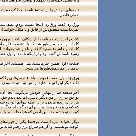
و يا بعضي جمله‌ها را نفهمد و توضيح بخواهد. نامه ر
نامه‌هاي خودش را از دستهء نامه‌ها جدا كرد، مر
خطي فاصل.
ورق زد. فقط ورق زد. اينجا مست بودم. نصف‌شب 
نمي‌دانست مقصودش از قايق و يا مثلاً... خواند. آ
كتاب را برداشت و نامه را از شكاف پاكت بيرون ك
كلمات را. خوب، چطور شد كه يك‌دفعه به فكر ماشي
كلمات و حاشيهء سفيد كاغذ. و ناچار شد بخواند، از 
رسيد نامه‌اش گفته بود و از اينكه نامهء او اول عصب
صفحهء اول همين چيزهاست، مثل هميشه. آخر صفحه چن
بدهم باز هم همين‌طورها مي‌شود.
ورق زد. اول صفحهء دوم سياههء درس‌هايي را كه مي
نكند ديگر او را نبيند. شايد از بس تو... تو حسودي
آخر صفحه هم از تنهايي خودش مي‌گويد، آنجا، آن‌ه
تو حق نداري از من دلگير باشي. اما بعد ديدم حق د
من براي زنده ماندن، براي اينكه بتوانم اين دو سه
كه گفتم، همهء چيزهايم را براي تو گفته‌ام. دي
كوچك تو باشم و نه اين آدمي كه هرلحظه بايد يك طو
ديگر نخواند. مي‌دانست. تو فقط يكي از چهره‌ه
كوچك تو هستم. و اگر هم سراغ بري رفتم شايد برا