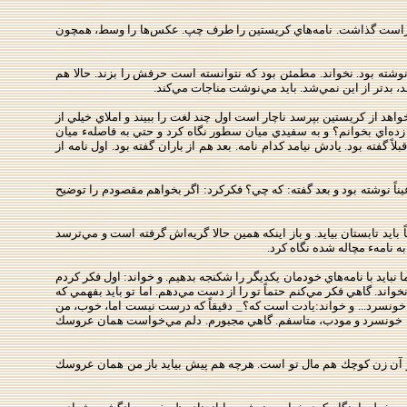
 طرف راست گذاشت. نامه‌هاي كريستين را طرف چپ. عكس‌ها را وسط، همچون
ته بود. نخواند. مطمئن بود كه نتوانسته است حرفش را بزند. حالا هم
، بدتر از اين نمي‌شد. بايد مي‌نوشت مناجات مي‌كند.
هد از كريستين بپرسد ناچار است اول چند لغت را ببيند و املاي خيلي از
زده‌اي بخوانم؟ و به سفيدي ميان سطور نگاه كرد و حتي به فاصلهء ميان
 گفته بود. يادش نيامد كدام نامه. بعد هم از باران گفته بود. اول نامه از
ناً نوشته بود و بعد گفته: كه چي؟ فكركرد: اگر بخواهم مقصودم را توضيح
يد تابستان بيايد. و باز اينكه همين حالا گريه‌اش گرفته است و مي‌ترسد
به نامهء مچاله شده نگاه كرد.
بايد با نامه‌هاي خودمان يكديگر را شكنجه بدهيم. و خواند: اول فكر كردم
واند. گاهي فكر مي‌كنم حتماً تو را از دست مي‌دهم. اما تو بايد بفهمي كه
 و خونسرد... و خواند:‌يادت است كه؟_ دقيقاً كه درست نيست اما، خوب، من
‌شوم، خونسرد و مودب، متاسفم. گاهي مجبورم. دلم مي‌خواست همان عروسك
ر آن زن كوچك هم مال تو است. هرچه هم پيش بيايد باز من همان عروسك