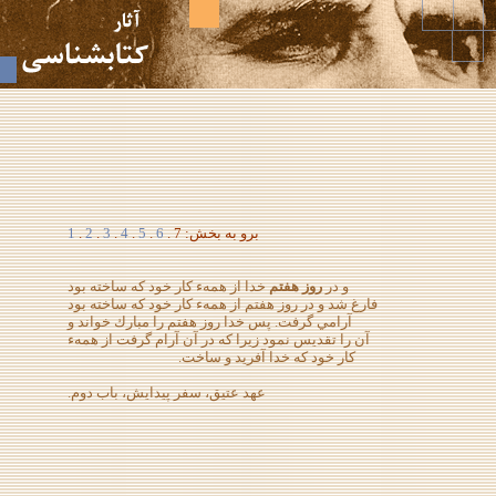
برو به بخش: 7 .
6
.
5
.
4
.
3
.
2
.
1
و در
روز هفتم
خدا از همهء كار خود كه ساخته بود
فارغ شد و در روز هفتم از همهء كار خود كه ساخته بود
آرامي گرفت. پس خدا روز هفتم را مبارك خواند و
آن را تقديس نمود زيرا كه در آن آرام گرفت از همهء
كار خود كه خدا آفريد و ساخت.
عهد عتيق، سفر پيدايش، باب دوم.