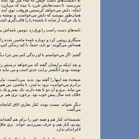
به انگشت‌هاي دست چپش كه لبهء ميز بود نگاه 
مي‌رسيد. تا دست‌هايش نلرزد يا نبيند كه مي‌لر
اينكه: دلش مي‌خواهد كريستين هروقت توي آينه نگ
همان‌طور بنويسد كه دلش مي‌خواست. و نوشته بود:
با يك حركت از شانه تا پاشنهء پا را قالب‌گيري ك
نامه‌هاي دست راست را ورق زد. دومين نامه‌اش ب
سيگاري روشن كرد و دوباره نامهء ماشين شده را خو
همه‌اش مي‌گويند: تو بايد، حتماً، با كيد زندگي كني، 
گفتم: اگر مي‌خواستم با او زندگي كنم پس چرا ديگر
و بعد اينكه برايشان گفته كه مي‌خواهد درسش را تم
نوشته بودي انگشتر برايت جدي است و من نبايد درش 
صفحهء بعد اينها را گفته بود. نديد. مي‌دانست. نب
برادرم مي‌خواست برود به ليدز، با ماشين. من هم
من بيايد. بري و آن دو تا بچه دارند، يك پسر و يك
خلاف چند سال پيش خوب بود. برخورد بري هم. بري ت
ديگر نخواند. مست بوده. كنار بخاري اتاق كتاب
مي‌گفت.
نشسته‌اند كنار هم و همه‌ چيز را براي هم گفته‌ا
بوديم، كنار هم، و حرف نمي‌زديم. خواند: بري چ
لاغراندام ندارد.