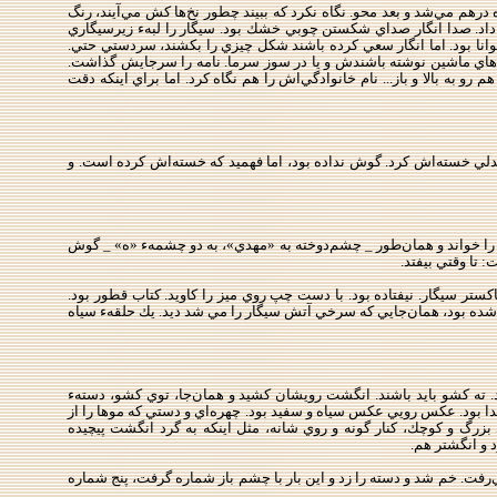
درهم مي‌شد و بعد محو. نگاه نكرد كه ببيند چطور نخ‌ها كش مي‌آيند، رنگ
داد. صدا انگار صداي شكستن چوبي خشك بود. سيگار را لبهء زيرسيگاري
نا بود. اما انگار سعي كرده باشند شكل چيزي را بكشند، سردستي حتي.
‌هاي ماشين نوشته باشندش و يا در سوز سرما. نامه را سرجايش گذاشت.
و به بالا و باز... نام خانوادگي‌اش را هم نگاه كرد. اما براي اينكه دقت
لي خسته‌اش كرد. گوش نداده بود، اما فهميد كه خسته‌اش كرده است. و
م‌هايش را باز كرد و اسم خودش را خواند و همان‌طور _ چشم‌دوخته به «مهدي»، به دو چشمهء «ه» _ گوش
 تا وقتي بيفتد.
ستر سيگار. نيفتاده بود. با دست چپ روي ميز را كاويد. كتاب قطور بود.
ز شده بود، همان‌جايي كه سرخي آتش سيگار را مي شد ديد. يك حلقهء سياه
. ته كشو بايد باشند. انگشت رويشان كشيد و همان‌جا، توي كشو، دستهء
 بود. عكس رويي عكس سياه‌ و سفيد بود. چهره‌اي و دستي كه موها را از
 بزرگ و كوچك، كنار گونه و روي شانه، مثل اينكه به گرد انگشت پيچيده
 و انگشتر هم.
‌رفت. خم شد و دسته را زد و اين ‌بار با چشم باز شماره گرفت، پنج شماره