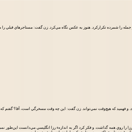
بار جمله را شمرده تكراركرد. هنوز به عكس نگاه مي‌كرد. زن گفت: مستاجرهاي قبلي را مي‌ف
. و فهميد كه هيچ‌وقت نمي‌تواند. زن گفت: اين چه وقت مسخرگي است، آقا؟ گفتم كه رف
را روي همه گذاشت. و فكر كرد اگر به اندازهء رزا انگليسي مي‌دانست اين‌طور نمي‌شد