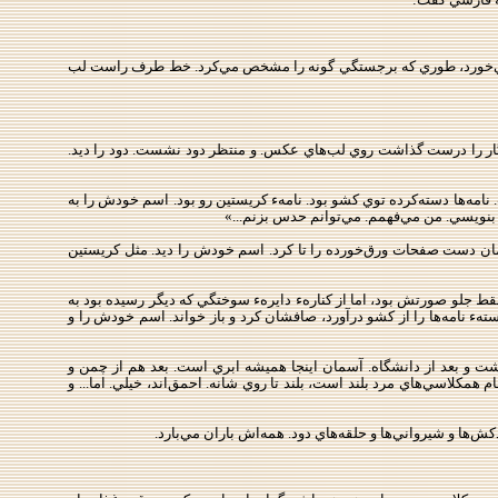
ي‌خورد، طوري كه برجستگي گونه را مشخص مي‌كرد. خط طرف راست لب
ر را درست گذاشت روي لب‌هاي عكس. و منتظر دود نشست. دود را ديد.
نامه‌ها دسته‌كرده توي كشو بود. نامهء كريستين رو بود. اسم خودش را به
 بنويسي. من مي‌فهمم. مي‌توانم حدس بزنم...»
 همان دست صفحات ورق‌خورده را تا كرد. اسم خودش را ديد. مثل كريستين
قط جلو صورتش بود، اما از كنارهء دايرهء سوختگي كه ديگر رسيده بود به
هء نامه‌ها را از كشو در‌آورد، صافشان كرد و باز خواند. اسم خودش را و
 هشت و بعد از دانشگاه. آسمان اينجا هميشه ابري است. بعد هم از چمن و
همكلاسي‌هاي مرد بلند است، بلند تا روي شانه. احمق‌اند، خيلي. اما... و
كش‌ها و شيرواني‌ها و حلقه‌هاي دود. همه‌اش باران مي‌بارد.