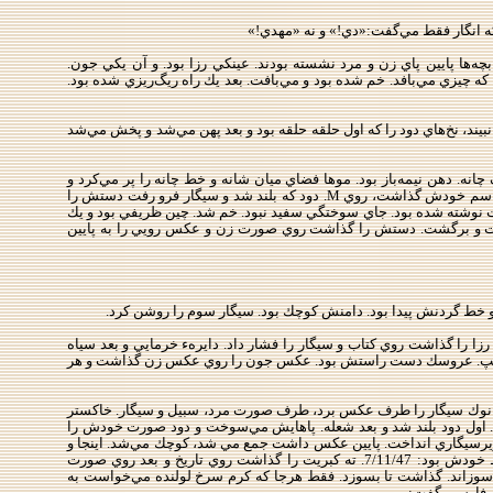
كه انگار فقط مي‌گفت:«دي!» و نه «مهدي!»
بچه‌ها پايين پاي زن و مرد نشسته بودند. عينكي رزا بود. و آن يكي جون.
چيزي مي‌بافد. خم شده بود و مي‌بافت. بعد يك راه ريگ‌ريزي شده بود.
ند، نخ‌هاي دود را كه اول حلقه‌ حلقه بود و بعد پهن مي‌شد و پخش مي‌شد
 چانه. دهن نيمه‌باز بود. موها فضاي ميان شانه و خط چانه را پر مي‌كرد و
مي‌ريخت روي بر‌آمدگي سينه. خط كنار عكس را شناخت. با دقت نوشته شده بود، خوش‌خط و با حروف لاتين. نوك سرخ سيگار را روي اسم خودش گذاشت، روي M. دود كه بلند شد و سيگار فرو رفت دستش را
اه كرد به دود و سعي كرد نفس نكشد. حرف آخر هم كه سوخت سيگار را برداشت. To روي بازوي لخت نوشته شده بود. جاي سوختگي سفيد نبود. خم شد. چين ظريفي بود و يك
 رفت و برگشت. دستش را گذاشت روي صورت زن و عكس رويي را به پايين
دو خط گردنش پيدا بود. دامنش كوچك بود. سيگار سوم را روشن كرد.
را گذاشت روي كتاب و سيگار را فشار داد. دايرهء خرمايي و بعد سياه
رف چپ. عروسك دست راستش بود. عكس جون را روي عكس زن گذاشت و هر
ود. نوك سيگار را طرف عكس برد، طرف صورت مرد، سبيل و سيگار. خاكستر
اول دود بلند شد و بعد شعله. پاهايش مي‌سوخت و دود صورت خودش را
يرسيگاري انداخت. پايين عكس داشت جمع مي شد، كوچك مي‌شد. اينجا و
آنجا چند رگهء سفيد را در متن نيمه‌سوخته شدهء عكس ديد. هنوز مي‌سوخت. ديد. زير انگشتش بوده، روي حاشيهء سفيد عكس. خط خودش بود: 7/11/47. ته كبريت را گذاشت روي تاريخ و بعد روي صورت
وزاند. گذاشت تا بسوزد. فقط هرجا كه كرم سرخ لولنده مي‌خواست به
ه فارسي گفت: