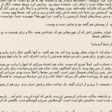
كرد. چرا عروسك؟ انگشت‌ها گره‌دار بود و كشيده. بعد به هر دو دست، به كف 
زد نامهء مچاله شده را صاف كرد. صفحهء سوم بود. پيدايش كرد، وسط صفحه. انگار ا
اه مي‌كند فكركند حلقه‌حلقه بودن موهاي روي شانه‌اش و يا مثلاً يكي دو چين كنار
 كريستين من حتماً بايد سعيد يادش رفته باشد و بري و حتي كيد، بچه‌ها مهم نيست. 
نند، و حتي پستان‌هاي كوچك كريستين را. و گفت: چرا چهره‌ها؟ نفهميده، حتماً. نتوان
ود. از پوستش هم گفته بود و تماس دست و پوست...
اند. مطمئن باش كه آن چهره‌هايي هم كه نشناختي همه، حالا و براي هميشه به تو تعلق
به‌خاطر بچه‌ها.
 اينجا آمده‌ام؟
ام كند تا بتواند شغل بهتري پيدا كند. بعد هم گفته: به آنها نگفتم خيال دارم بيايم پ
بياورم. براي همين دلم مي‌خواهد همه‌چيز را برايت اعتراف كنم. ما نبايد هيچ چيزي را
ايد حسادت كني. اصلاً چيزي كه نيست. شايد هم اشتباه مي‌كنم كه اينها را برايت مي‌نوي
 رفتم. از بس تنها بودم، يا براي كنجكاوي، شايد. شايد هم دلم مي‌خواست براي يكي 
 دختر. پسر بزرگشان همسال جون است. البته من بچه‌ها را قبلاً نديده بودم. مي‌داني ك
وي يك روزنامهء محلي كار مي‌كند. انتقاد كتاب و از اين حرف‌ها مي‌نويسد. ما همديگر
خانه نشسته، با بري و از ايران گفته. يك ساعت تمام برايش حرف زدم. بري هم از 
ند. و يك‌دفعه ساكت شده‌اند. كريستين لرزيده، يادش كه آمده لرزيده. يادم آمد _ پا
اق شده است. شكمش جلو آمده است. گونه‌هايش سرخ و گوشتالو شده. نگاهش كه كردم د