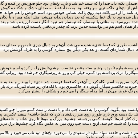
دلي تكيه داد. صدا را كه شنيد خم شد و باز... نخ‌هاي دود جلو صورتش پراكنده و گاه 
صله‌اش از نخ‌هاي خاكستري سر رفته بود. به صدا، فقط به صداي خشك و شكننده گوش 
نامه را از درز پاكت ديد. روي پاكت نشاني خودش بود. اسم خودش را هم خواند. خوا
 شده بود به يك خط شكسته كه بعد دندانه‌دندانه مي‌شد، مثل اينكه همراه با تكان
 مي‌رسيد، به مثلثي با نيمساز، كه نيمساز هم نبود. انگار دست لرزيده باشد و بعد هم ر
رد. از همان اسم هم مي‌توانست حدس بزند كه چقدر بي‌دقتي بايست كرده باشد.
‌گذاشت، طوري كه فقط «دي» شنيده مي شد، آن‌هم به دنبال چيزي نامفهوم. صداي صند
دنبال شماره‌اي گشت، و بعد يكي ديگر. پنج شماره. گوشي را به طرف گوشش برد.
باز ادامه داد و سه شمارهء ديگر گرفت. فهميد كه هر سه شماره 9 بوده. چشم‌بسته منتظر نشست. چش
 سيگار را. ترك برداشته بود كمي، خيلي كم، و رو به زيرسيگاري خم شده بود. زيرلب گفت:
د. سريع به اسم نگاه كرد _ آن‌قدر كه فقط فرصت شد «دي» را ببيند _ و بعد به خاك
خيره به خاكستر سيگار، گوش داد. خاكستري بود، با لكه‌هاي ريز سياه كم‌رنگ. ترك با
 رنگ عوض مي‌كرد، اما مدام سيگار را مي‌خورد و شكاف را بيشتر مي‌كرد.
توانسته بود بگويد. گوشي را به دست چپ داد و با دست راست كشو ميز را جلو كشيد
ثل يك دسته ورق‌ بازي طوري روي ميز رديفشان كرد كه فقط حاشيهء سفيد عكس‌ها پيدا
ك كنار لب‌ها؛ گونه‌ها كمي برجسته. چشم‌ها بزرگ و موها تا روي شانه با حلقه‌هاي
ده را كه شنيد خم شد، آرنج دست چپ روي ميز، به عكس نگاه كرد. چشم‌ها برق مي‌زد
ر داشت و حلقهء سياه سايه‌دار سفيدي را مي‌خورد. نخ‌هاي دود تاب مي‌خورد و بالا مي
. تك‌زنگ مي‌زد. كسي گفت: هلو؟