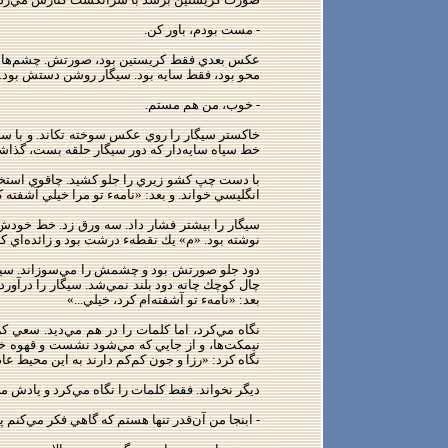
- مست بودم، باور كن.
عكس بعدي فقط كريستين بود، صورتش. چشم‌ها 
محو بود، فقط سايه بود. سيگار روشن دستش بود.
- خوب، من هم مستم.
خاكستر سيگار را روي عكس سوخته تكاند. و با 
خط سياه سايه‌دار كه دور سيگار حلقه بست، گذاشت ت
با دست چپ كشو زيري را جلو كشيد. چاقوي استخواني
انگليسي خواند. و بعد: «نامهء تو مرا خيلي آشفت
سيگار را بيشتر فشار داد. سه ورق زد. خط خودش 
نوشته بود. «م» يك نقطهء درشت بود و زائده‌اي ك
دود جلو صورتش بود و چشمش را مي‌سوزاند. سيگار 
چال كوچك چانه دود بلند نمي‌شد. سيگار را در‌آور
بعد: «نامهء تو آشفته‌ام كرد، خيلي...»
نگاه مي‌كرد، اما كلمات را در هم مي‌ديد. سعي ك
نيمكت‌ها، و از جايي كه مي‌شود نشست و قهوه خورد 
نگاه كرد: «رزا و جون كم‌كم دارند به اين محيط عا
ديگر نخواند. فقط كلمات را نگاه مي‌كرد و يادش مي‌
- ابنجا من آن‌قدر تنها هستم كه گاهي فكر مي‌كنم پ