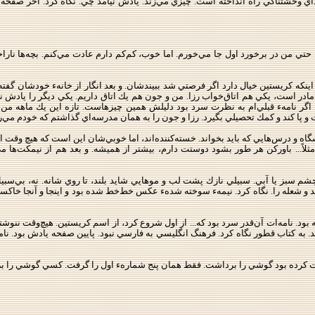
صداي وحشتناكي راه انداخته است. چيزي مي‌زند. يادش نيامد چي. نگاه كرد. آخر صفحه
ه حتي من در برخورد اول جا مي‌خورم. اما خوب، كم‌كم دارم عادت مي‌كنم. بچه‌ها نار
ادر است، يكي هم اتاق‌خواب رزا. من و جون هم يك اتاق داريم. يكي ديگر را يادش نيا
ند. اگر نامهء قبلي‌ام به نظرت سرد بود دليلش همين چيزهاست. تازه اين يك ماهه م
پا كند و كمك تحصيلي بگيرد. رزا و جون را به همان مدرسه‌اي گذاشتم كه خودم مي‌ر
ه و درس‌هايي كه بايد بخواند. خسته‌كننده‌اند، اما خوبي‌شان اين است كه هيچ وقت اضاف
 مثلاً... باوركن هر طور بشود دوستت دارم، بيشتر از هميشه. و بعد هم از نيمكت‌ه
شم سبز يا آبي. سبيلي نازك پشت لب و موهايي شايد بلند، تا روي شانه. نه، بي‌سبيل
و شعله را. نگاه كرد. نيمهء سوخته شدهء عكس خط‌خط شده بود و اينجا و آنجا خاكستر 
 به كتاب قطور نگاه كرد. فرهنگ انگليسي به فارسي نبود. پايين صفحه يادش بود. نام
شت كرده بود گوشي را برداشت. فقط همان پنج شمارهء اول را گرفت. كسي گوشي را ب