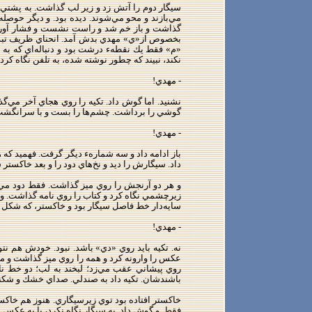
سيگار دوم را آتش زد و زير لب گذاشت. به پشتي صن
مي‌بازند و محو مي‌شوند. ديده بود. و ديگر حو
گذاشت و باز خم شد و راست نشست و فشار آورد. 
بخصوص از«ي» مهدي بدش آمد. انحناي ظريف تبديل
«م» فقط يك نقطهء درشت بود و دنباله‌اي كه به «ه»
نكند، نبيند كه چطور نوشته شده، به تلفن نگاه ك
- مهدي!
نشنيد. اما گوش داد. تكيه را روي هجاي آخر مي
گوشي را برداشت. چشم‌ها را بست و با سرانگشت 
- مهدي!
داد. سيگارش را ديد و نخ‌هاي دود را و بعد خاكستر
و هر دو آرنجش را روي ميز گذاشت. فقط دود مي‌كر
زيرچشمي نگاه كرد و كتاب را روي نامه گذاشت. و 
سايه‌دار خط فاصل سيگار بود و خاكستر، كه شكل و
- مهدي!
نه. تكيه بايد روي «دي» باشد. نبود. خودش هم ن
عكس را وارونه كرد و همه را روي ميز گذاشت و م
روي پيشاني عقب مي‌زد؛ لبخند به لب؛ دو خط ناز
باشندشان. تكيه داد به صندلي. صداي خشك و شكنن
خاكستر افتاده بود توي زيرسيگاري. هنوز هم خاكست
فقط. و گوش داد. به سيگار نگاه نكرد، يا به عكس